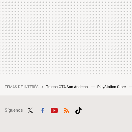
TEMAS DE INTERÉS
Trucos GTA San Andreas
PlayStation Store
Síguenos
Twit
Fac
Yout
RSS
Tikt
ter
ebo
ube
ok