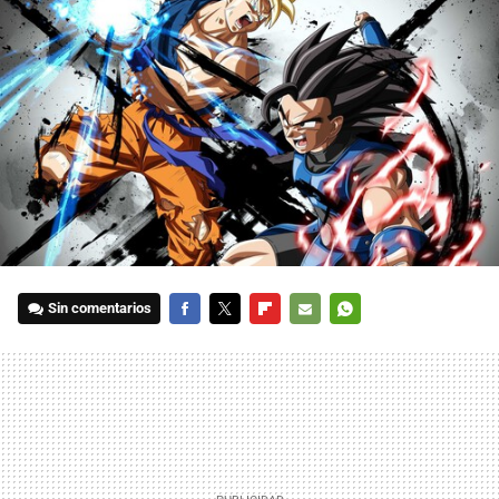
Sin comentarios
FACEBOOK
TWITTER
FLIPBOARD
E-
WHATSAPP
MAIL