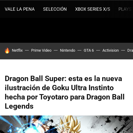
VALE LA PENA
SELECCIÓN
XBOX SERIES X/S
PLAYS
HOY SE HABLA DE
Netflix
Prime Video
Nintendo
GTA 6
Activision
Dra
Dragon Ball Super: esta es la nueva
ilustración de Goku Ultra Instinto
hecha por Toyotaro para Dragon Ball
Legends