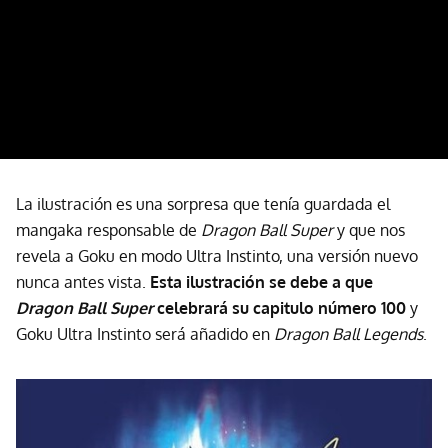
La ilustración es una sorpresa que tenía guardada el
mangaka responsable de
Dragon Ball Super
y que nos
revela a Goku en modo Ultra Instinto, una versión nuevo
nunca antes vista.
Esta ilustración se debe a que
Dragon Ball Super
celebrará su capitulo número 100
y
Goku Ultra Instinto será añadido en
Dragon Ball Legends
.