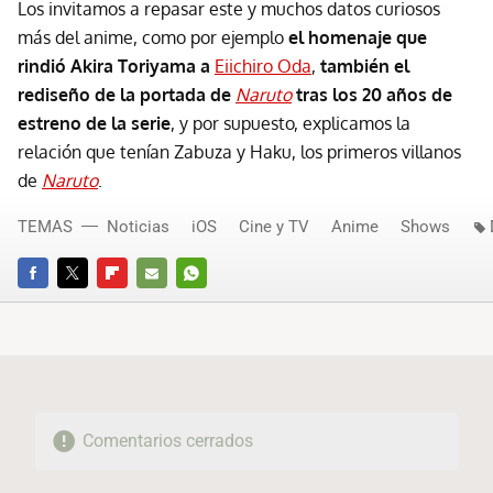
Los invitamos a repasar este y muchos datos curiosos
más del anime, como por ejemplo
el homenaje que
rindió Akira Toriyama a
Eiichiro Oda
,
también el
rediseño de la portada de
Naruto
tras los 20 años de
estreno de la serie
, y por supuesto, explicamos la
relación que tenían Zabuza y Haku, los primeros villanos
de
Naruto
.
TEMAS
Noticias
iOS
Cine y TV
Anime
Shows
FACEBOOK
TWITTER
FLIPBOARD
E-
WHATSAPP
MAIL
Comentarios cerrados