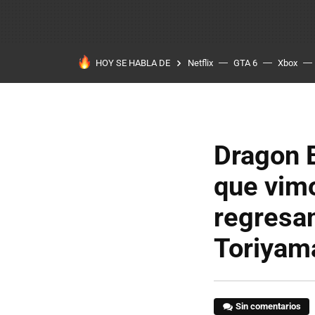
HOY SE HABLA DE
Netflix
GTA 6
Xbox
Dragon B
que vimo
regresan
Toriyam
Sin comentarios