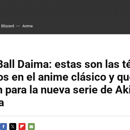
Blizzard
Anime
all Daima: estas son las t
s en el anime clásico y q
 para la nueva serie de Ak
a