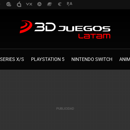
SERIES X/S
PLAYSTATION 5
NINTENDO SWITCH
ANI