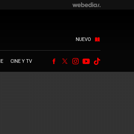
NUEVO
ME
CINE Y TV
Facebook
Twitter
Instagram
Youtube
Tiktok