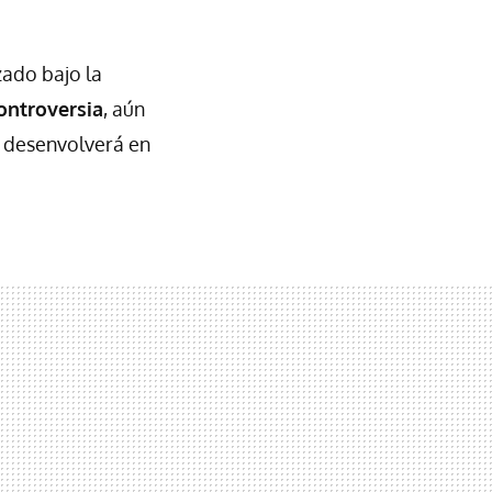
zado bajo la
ontroversia
, aún
e desenvolverá en