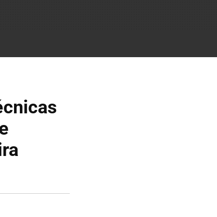
écnicas
ue
ira