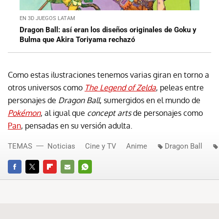
EN 3D JUEGOS LATAM
Dragon Ball: así eran los diseños originales de Goku y
Bulma que Akira Toriyama rechazó
Como estas ilustraciones tenemos varias giran en torno a
otros universos como
The Legend of Zelda
, peleas entre
personajes de
Dragon Ball
, sumergidos en el mundo de
Pokémon
, al igual que
concept arts
de personajes como
Pan
, pensadas en su versión adulta.
TEMAS
Noticias
Cine y TV
Anime
Dragon Ball
FACEBOOK
TWITTER
FLIPBOARD
E-
WHATSAPP
MAIL