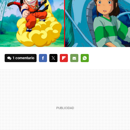
1 comentario
FACEBOOK
TWITTER
FLIPBOARD
E-
WHATSAPP
MAIL