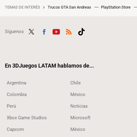
TEMAS DE INTERÉS
Trucos GTA San Andreas
PlayStation Store
Síguenos
Twit
Fac
Yout
RSS
Tikt
ter
ebo
ube
ok
ok
En 3DJuegos LATAM hablamos de...
Argentina
Chile
Colombia
México
Perú
Noticias
Xbox Game Studios
Microsoft
Capcom
México