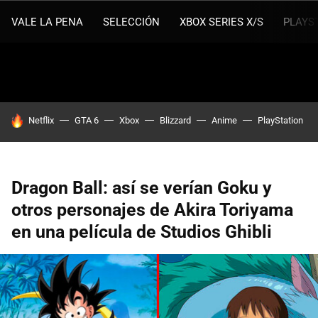
VALE LA PENA
SELECCIÓN
XBOX SERIES X/S
PLAYS
HOY SE HABLA DE
Netflix
GTA 6
Xbox
Blizzard
Anime
PlayStation
Dragon Ball: así se verían Goku y
otros personajes de Akira Toriyama
en una película de Studios Ghibli