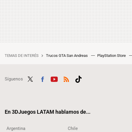
TEMAS DE INTERÉS
Trucos GTA San Andreas
PlayStation Store
Síguenos
Twit
Fac
Yout
RSS
Tikt
ter
ebo
ube
ok
ok
En 3DJuegos LATAM hablamos de...
Argentina
Chile