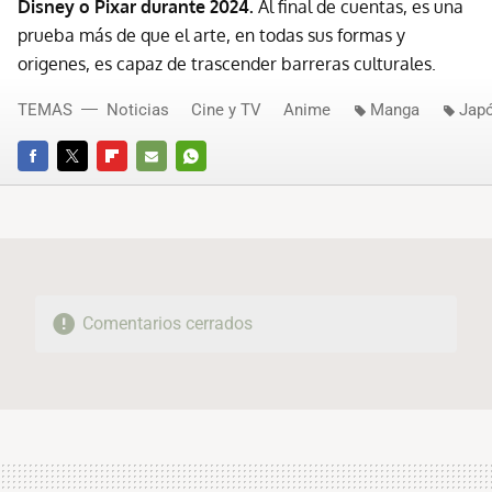
Disney o Pixar durante 2024.
Al final de cuentas, es una
prueba más de que el arte, en todas sus formas y
origenes, es capaz de trascender barreras culturales.
TEMAS
Noticias
Cine y TV
Anime
Manga
Jap
FACEBOOK
TWITTER
FLIPBOARD
E-
WHATSAPP
MAIL
Comentarios cerrados