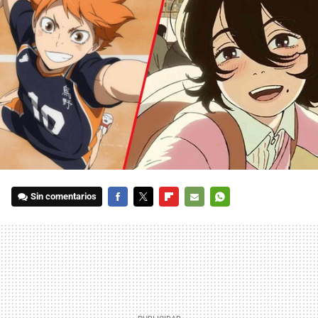
Sin comentarios
FACEBOOK
TWITTER
FLIPBOARD
E-
WHATSAPP
MAIL