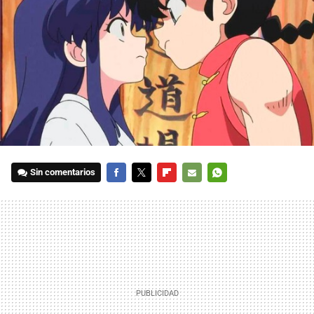
Sin comentarios
FACEBOOK
TWITTER
FLIPBOARD
E-
WHATSAPP
MAIL