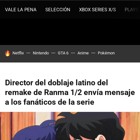
VALE LA PENA
SELECCIÓN
XBOX SERIES X/S
PLAYS
HOY SE HABLA DE
Netflix
Nintendo
GTA 6
Anime
Pokémon
Director del doblaje latino del
remake de Ranma 1/2 envía mensaje
a los fanáticos de la serie