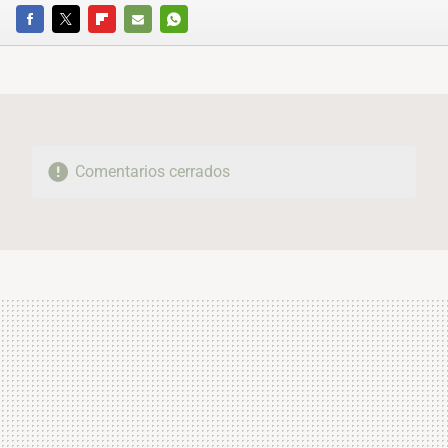
FACEBOOK
TWITTER
FLIPBOARD
E-
WHATSAPP
MAIL
Comentarios cerrados