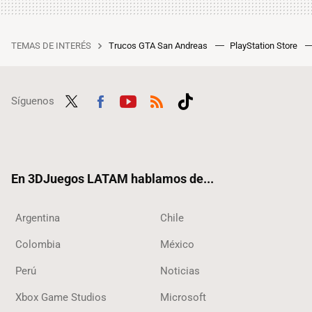
TEMAS DE INTERÉS
Trucos GTA San Andreas
PlayStation Store
Síguenos
Twit
Fac
Yout
RSS
Tikt
ter
ebo
ube
ok
ok
En 3DJuegos LATAM hablamos de...
Argentina
Chile
Colombia
México
Perú
Noticias
Xbox Game Studios
Microsoft