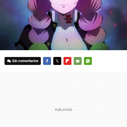
Sin comentarios
FACEBOOK
TWITTER
FLIPBOARD
E-
WHATSAPP
MAIL