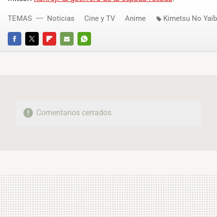
TEMAS
Noticias
Cine y TV
Anime
Kimetsu No Yai
FACEBOOK
TWITTER
FLIPBOARD
E-
WHATSAPP
MAIL
Comentarios cerrados