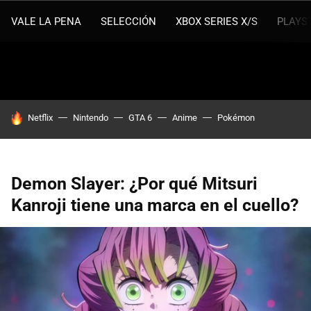
VALE LA PENA
SELECCIÓN
XBOX SERIES X/S
PLAYS
HOY SE HABLA DE
Netflix
Nintendo
GTA 6
Anime
Pokémon
Demon Slayer: ¿Por qué Mitsuri
Kanroji tiene una marca en el cuello?