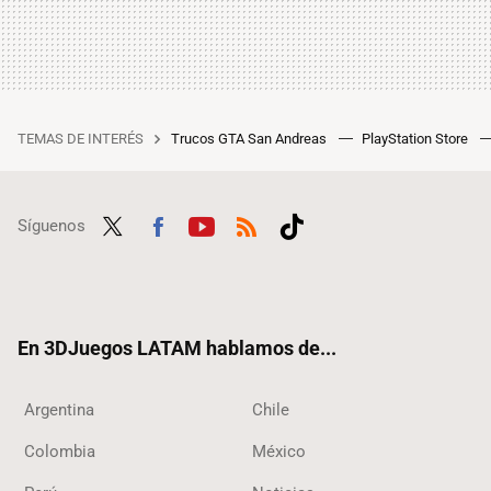
TEMAS DE INTERÉS
Trucos GTA San Andreas
PlayStation Store
Síguenos
Twit
Fac
Yout
RSS
Tikt
ter
ebo
ube
ok
ok
En 3DJuegos LATAM hablamos de...
Argentina
Chile
Colombia
México