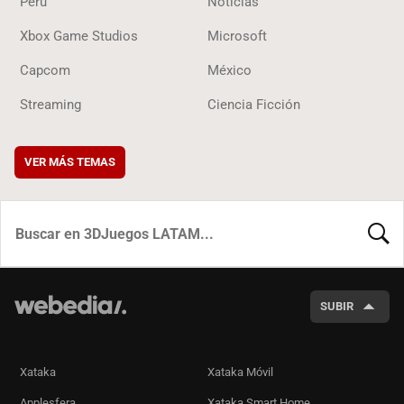
Perú
Noticias
Xbox Game Studios
Microsoft
Capcom
México
Streaming
Ciencia Ficción
VER MÁS TEMAS
BUSCA
SUBIR
Xataka
Xataka Móvil
Applesfera
Xataka Smart Home