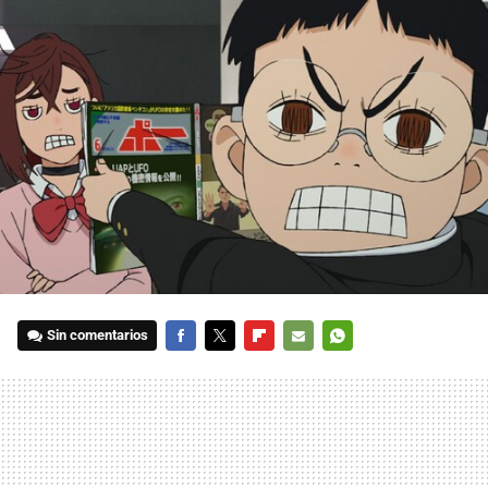
Sin comentarios
FACEBOOK
TWITTER
FLIPBOARD
E-
WHATSAPP
MAIL