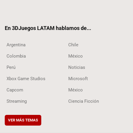
Twit
Fac
Yout
RSS
Tikt
ter
ebo
ube
ok
ok
En 3DJuegos LATAM hablamos de...
Argentina
Chile
Colombia
México
Perú
Noticias
Xbox Game Studios
Microsoft
Capcom
México
Streaming
Ciencia Ficción
VER MÁS TEMAS