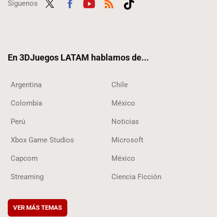
Síguenos
Twit
Fac
Yout
RSS
Tikt
ter
ebo
ube
ok
ok
En 3DJuegos LATAM hablamos de...
Argentina
Chile
Colombia
México
Perú
Noticias
Xbox Game Studios
Microsoft
Capcom
México
Streaming
Ciencia Ficción
VER MÁS TEMAS