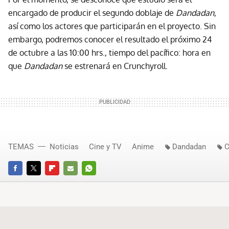
encargado de producir el segundo doblaje de
Dandadan
,
así como los actores que participarán en el proyecto. Sin
embargo, podremos conocer el resultado el próximo 24
de octubre a las 10:00 hrs., tiempo del pacífico: hora en
que
Dandadan
se estrenará en Crunchyroll.
TEMAS
Noticias
Cine y TV
Anime
Dandadan
C
FACEBOOK
TWITTER
FLIPBOARD
E-
WHATSAPP
MAIL