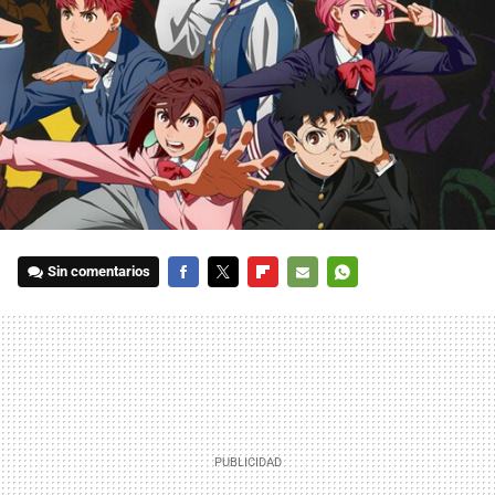
Sin comentarios
FACEBOOK
TWITTER
FLIPBOARD
E-
WHATSAPP
MAIL