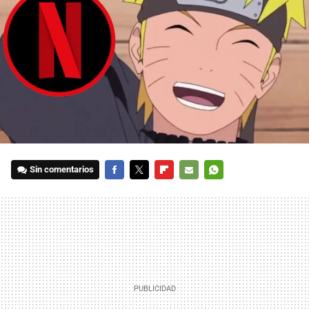
Sin comentarios
FACEBOOK
TWITTER
FLIPBOARD
E-
WHATSAPP
MAIL