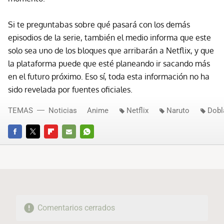
Si te preguntabas sobre qué pasará con los demás
episodios de la serie, también el medio informa que este
solo sea uno de los bloques que arribarán a Netflix, y que
la plataforma puede que esté planeando ir sacando más
en el futuro próximo. Eso sí, toda esta información no ha
sido revelada por fuentes oficiales.
TEMAS
Noticias
Anime
Netflix
Naruto
Dobl
FACEBOOK
TWITTER
FLIPBOARD
E-
WHATSAPP
MAIL
Comentarios cerrados