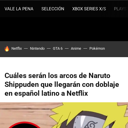
VALE LA PENA
SELECCIÓN
XBOX SERIES X/S
PLAYS
HOY SE HABLA DE
Netflix
Nintendo
GTA 6
Anime
Pokémon
Cuáles serán los arcos de Naruto
Shippuden que llegarán con doblaje
en español latino a Netflix