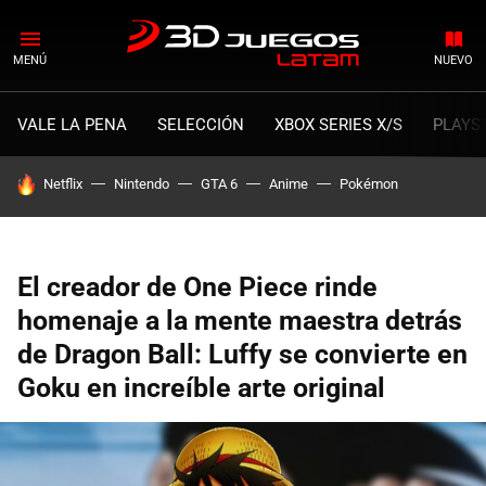
MENÚ
NUEVO
VALE LA PENA
SELECCIÓN
XBOX SERIES X/S
PLAYS
HOY SE HABLA DE
Netflix
Nintendo
GTA 6
Anime
Pokémon
El creador de One Piece rinde
homenaje a la mente maestra detrás
de Dragon Ball: Luffy se convierte en
Goku en increíble arte original