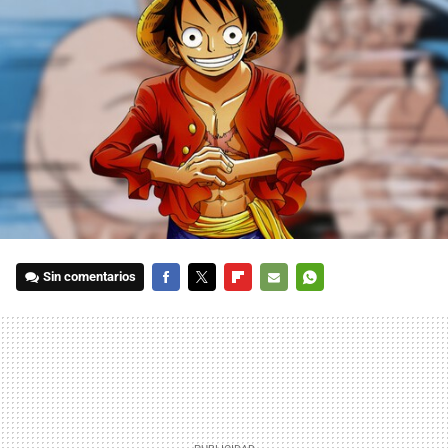
Sin comentarios
FACEBOOK
TWITTER
FLIPBOARD
E-
WHATSAPP
MAIL