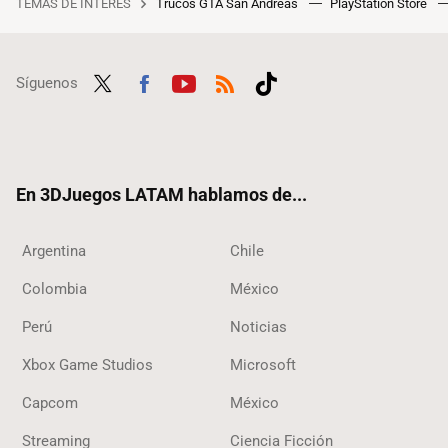
TEMAS DE INTERÉS
Trucos GTA San Andreas
PlayStation Store
Síguenos
Twit
Fac
Yout
RSS
Tikt
ter
ebo
ube
ok
ok
En 3DJuegos LATAM hablamos de...
Argentina
Chile
Colombia
México
Perú
Noticias
Xbox Game Studios
Microsoft
Capcom
México
Streaming
Ciencia Ficción