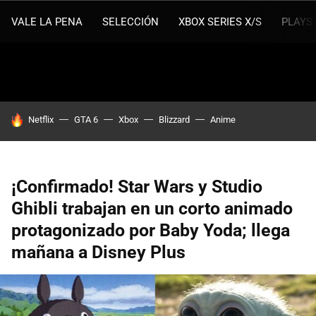
VALE LA PENA
SELECCIÓN
XBOX SERIES X/S
PLAYS
HOY SE HABLA DE
Netflix
GTA 6
Xbox
Blizzard
Anime
¡Confirmado! Star Wars y Studio
Ghibli trabajan en un corto animado
protagonizado por Baby Yoda; llega
mañana a Disney Plus