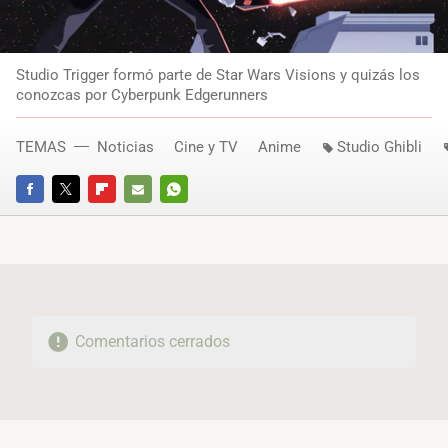
Studio Trigger formó parte de Star Wars Visions y quizás los
conozcas por Cyberpunk Edgerunners
TEMAS
Noticias
Cine y TV
Anime
Studio Ghibli
FACEBOOK
TWITTER
FLIPBOARD
E-
WHATSAPP
MAIL
Comentarios cerrados