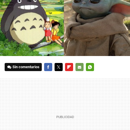
Sin comentarios
FACEBOOK
TWITTER
FLIPBOARD
E-
WHATSAPP
MAIL