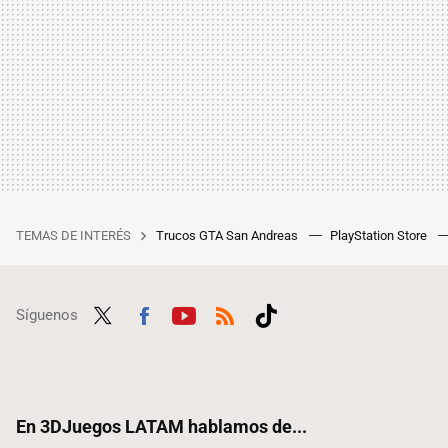
TEMAS DE INTERÉS
Trucos GTA San Andreas
PlayStation Store
Síguenos
Twit
Fac
Yout
RSS
Tikt
ter
ebo
ube
ok
ok
En 3DJuegos LATAM hablamos de...