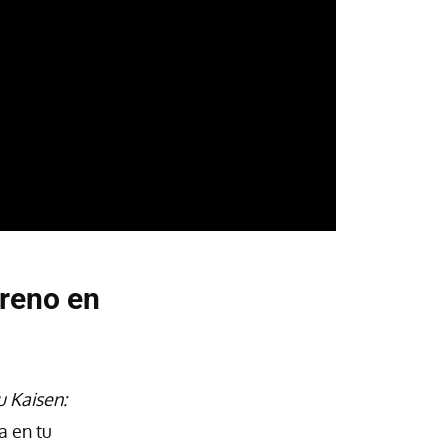
treno en
u Kaisen:
a en tu