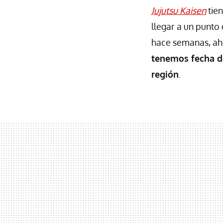
Jujutsu Kaisen
tie
llegar a un punto
hace semanas, aho
tenemos fecha d
región
.