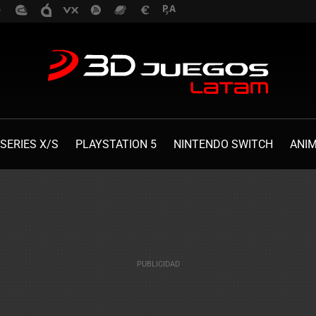
SERIES X/S
PLAYSTATION 5
NINTENDO SWITCH
ANI