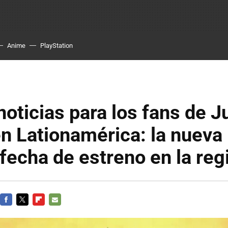
Anime
PlayStation
oticias para los fans de J
n Lationamérica: la nueva 
 fecha de estreno en la reg
FACEBOOK
TWITTER
FLIPBOARD
E-
MAIL