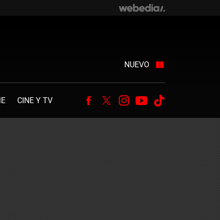
NUEVO
ME
CINE Y TV
Facebook
Twitter
Instagram
Youtube
Tiktok