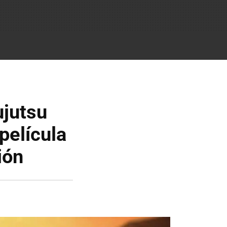
ujutsu
película
ión