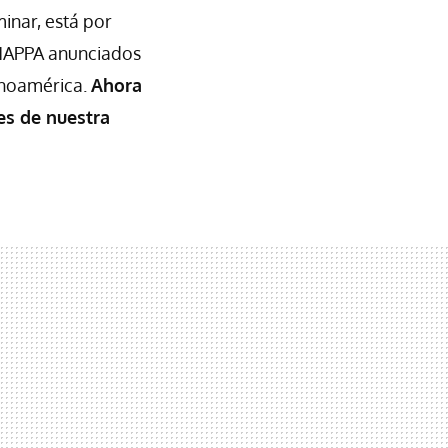
minar, está por
 MAPPA anunciados
inoamérica.
Ahora
es de nuestra