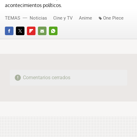
acontecimientos políticos.
TEMAS
Noticias
Cine y TV
Anime
One Piece
FACEBOOK
TWITTER
FLIPBOARD
E-
WHATSAPP
MAIL
Comentarios cerrados