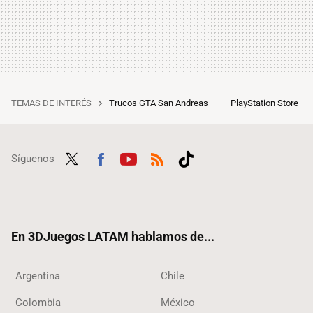
TEMAS DE INTERÉS
Trucos GTA San Andreas
PlayStation Store
Síguenos
Twit
Fac
Yout
RSS
Tikt
ter
ebo
ube
ok
ok
En 3DJuegos LATAM hablamos de...
Argentina
Chile
Colombia
México