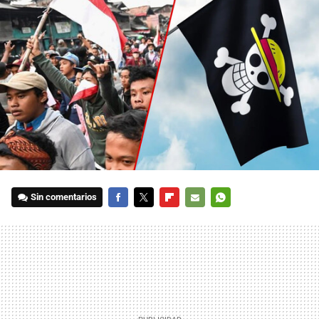
Sin comentarios
FACEBOOK
TWITTER
FLIPBOARD
E-
WHATSAPP
MAIL