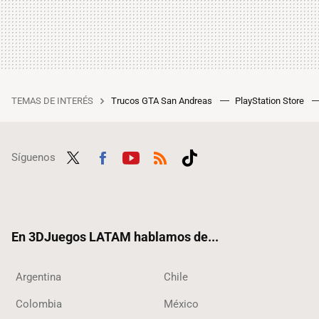
TEMAS DE INTERÉS
Trucos GTA San Andreas
PlayStation Store
Síguenos
Twit
Fac
Yout
RSS
Tikt
ter
ebo
ube
ok
ok
En 3DJuegos LATAM hablamos de...
Argentina
Chile
Colombia
México