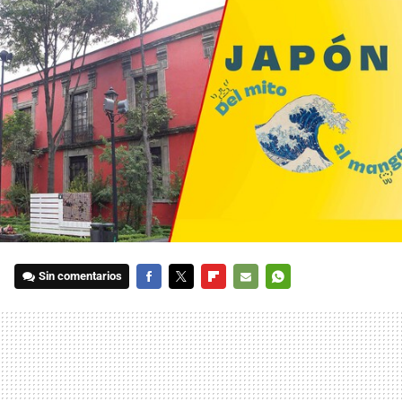
Sin comentarios
FACEBOOK
TWITTER
FLIPBOARD
E-
WHATSAPP
MAIL