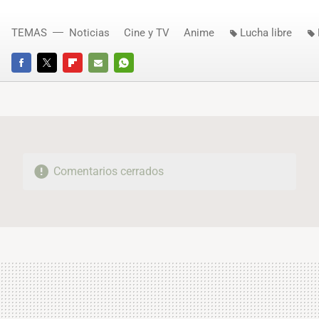
TEMAS
Noticias
Cine y TV
Anime
Lucha libre
FACEBOOK
TWITTER
FLIPBOARD
E-
WHATSAPP
MAIL
Comentarios cerrados