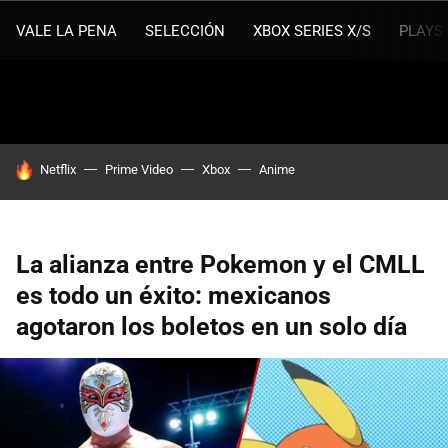
VALE LA PENA
SELECCIÓN
XBOX SERIES X/S
PLAYS
HOY SE HABLA DE
Netflix
Prime Video
Xbox
Anime
La alianza entre Pokemon y el CMLL
es todo un éxito: mexicanos
agotaron los boletos en un solo día