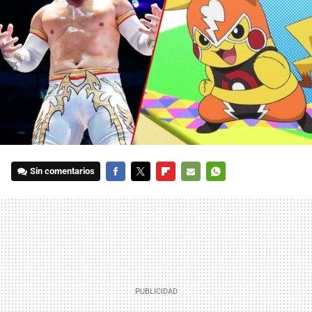
Sin comentarios
FACEBOOK
TWITTER
FLIPBOARD
E-
WHATSAPP
MAIL