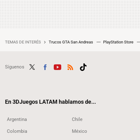
TEMAS DE INTERÉS
Trucos GTA San Andreas
PlayStation Store
Síguenos
Twit
Fac
Yout
RSS
Tikt
ter
ebo
ube
ok
ok
En 3DJuegos LATAM hablamos de...
Argentina
Chile
Colombia
México