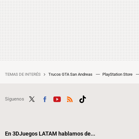
TEMAS DE INTERÉS
Trucos GTA San Andreas
PlayStation Store
Síguenos
Twit
Fac
Yout
RSS
Tikt
ter
ebo
ube
ok
ok
En 3DJuegos LATAM hablamos de...