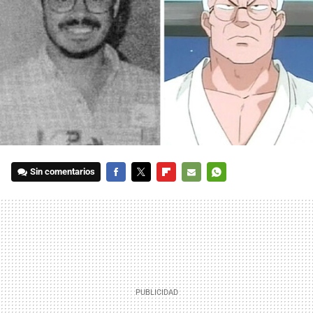
Sin comentarios
FACEBOOK
TWITTER
FLIPBOARD
E-
WHATSAPP
MAIL