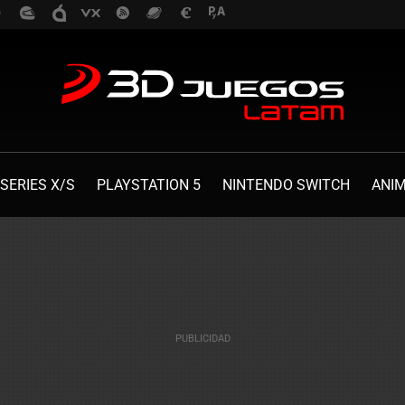
SERIES X/S
PLAYSTATION 5
NINTENDO SWITCH
ANI