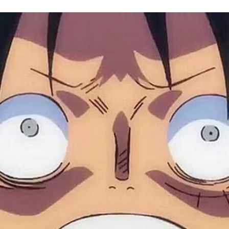
FACEBOOK
TWITTER
FLIPBOARD
E-
MAIL