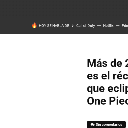
HOY SE HABLA DE
Call of Duty
Netflix
Pri
Más de 2
es el ré
que ecli
One Pie
Sin comentarios