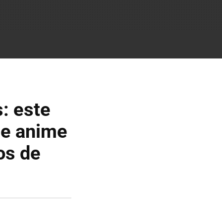
: este
de anime
os de