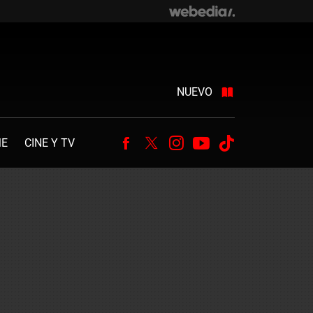
NUEVO
ME
CINE Y TV
Facebook
Twitter
Instagram
Youtube
Tiktok