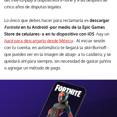
del
free-to-play
a dispositivos iPhone y iPad después de
cinco años de disputas legales.
Lo único que debes hacer para reclamarla es
descargar
Fortnite
en tu Android -por medio de la Epic Games
Store de celulares- o en tu dispositivo con iOS
-hay un
hack
para descargarlo desde México
-. Al iniciar sesión
con tu cuenta, en automático te llegará la
skin
Burnoff -
que puedes ver en la imagen de abajo- a tu casillero, y se
quedará ahí para siempre, sin necesidad de gastar paVos
o agregar un método de pago.