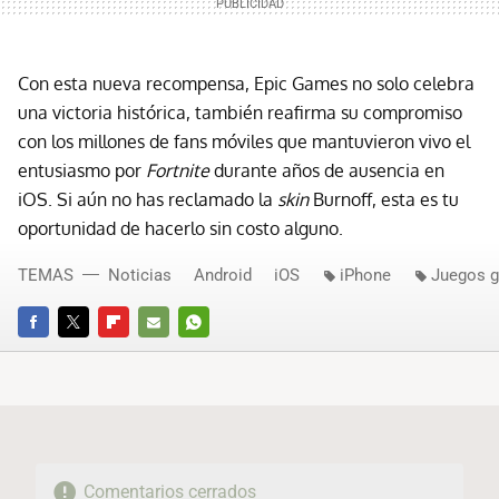
Con esta nueva recompensa, Epic Games no solo celebra
una victoria histórica, también reafirma su compromiso
con los millones de fans móviles que mantuvieron vivo el
entusiasmo por
Fortnite
durante años de ausencia en
iOS. Si aún no has reclamado la
skin
Burnoff, esta es tu
oportunidad de hacerlo sin costo alguno.
TEMAS
Noticias
Android
iOS
iPhone
Juegos g
FACEBOOK
TWITTER
FLIPBOARD
E-
WHATSAPP
MAIL
Comentarios cerrados