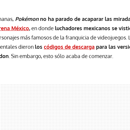
manas,
Pokémon
no ha parado de acaparar las mirad
rena México
,
en donde
l
u
chadores mexicanos se visti
rsonajes más famosos de la franquicia de videojuegos. L
entales dieron
los
códigos de descarga
para las vers
idon
. Sin embargo, esto sólo acaba de comenzar.