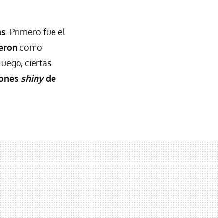
as
. Primero fue el
eron
como
uego, ciertas
iones
shiny
de