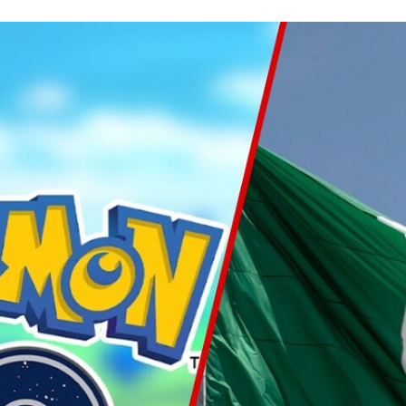
FACEBOOK
TWITTER
FLIPBOARD
E-
MAIL