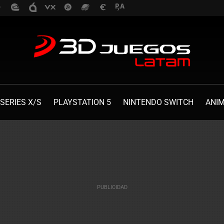
SERIES X/S
PLAYSTATION 5
NINTENDO SWITCH
ANI