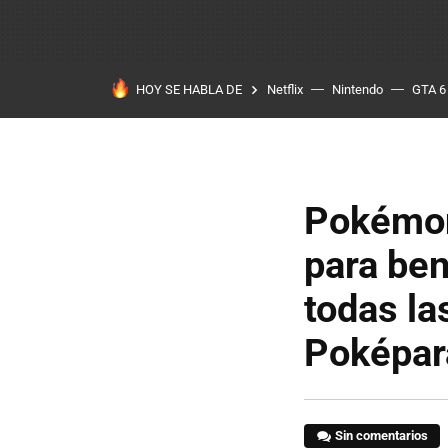
HOY SE HABLA DE
Netflix
Nintendo
GTA 6
Pokémon
para ben
todas la
Poképara
Sin comentarios