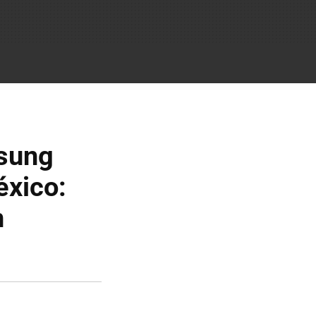
sung
éxico:
n