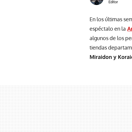
Editor
En los últimas se
espéctalo en la
A
algunos de los pe
tiendas departam
Miraidon y Kora