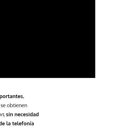
portantes
,
 se obtienen
on
,
s
in necesidad
de la telefonía