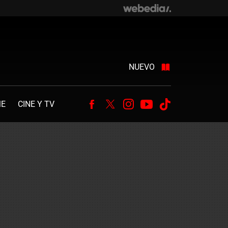
NUEVO
ME
CINE Y TV
Facebook
Twitter
Instagram
Youtube
Tiktok