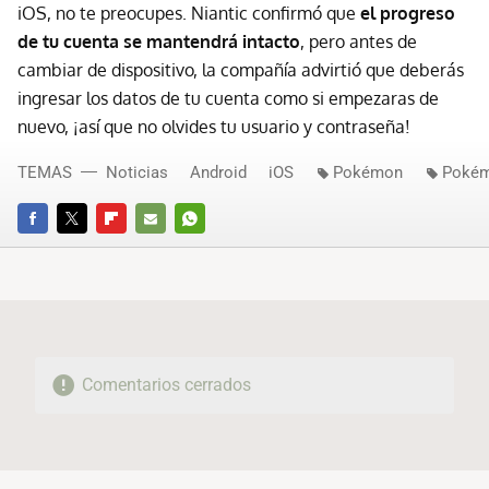
iOS, no te preocupes. Niantic confirmó que
el progreso
de tu cuenta se mantendrá intacto
, pero antes de
cambiar de dispositivo, la compañía advirtió que deberás
ingresar los datos de tu cuenta como si empezaras de
nuevo, ¡así que no olvides tu usuario y contraseña!
TEMAS
Noticias
Android
iOS
Pokémon
Poké
FACEBOOK
TWITTER
FLIPBOARD
E-
WHATSAPP
MAIL
Comentarios cerrados