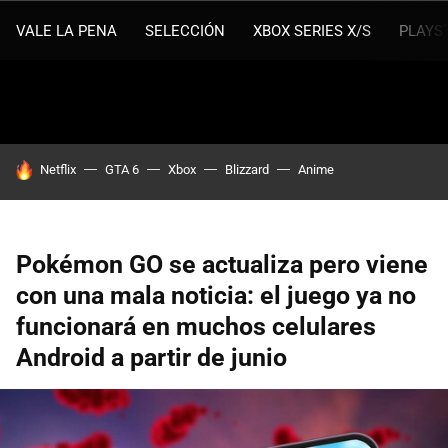
VALE LA PENA
SELECCIÓN
XBOX SERIES X/S
PLAYS
HOY SE HABLA DE
Netflix
GTA 6
Xbox
Blizzard
Anime
Pokémon GO se actualiza pero viene
con una mala noticia: el juego ya no
funcionará en muchos celulares
Android a partir de junio