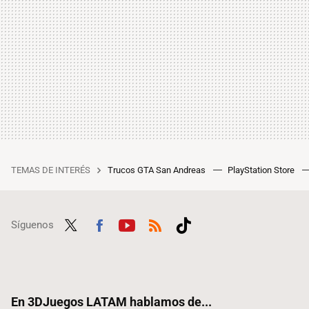
TEMAS DE INTERÉS
Trucos GTA San Andreas
PlayStation Store
Síguenos
Twit
Fac
Yout
RSS
Tikt
ter
ebo
ube
ok
ok
En 3DJuegos LATAM hablamos de...