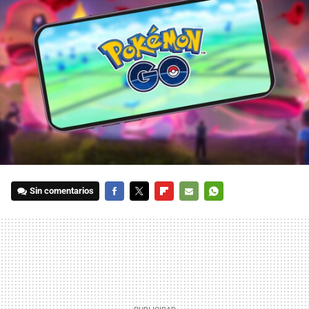
Sin comentarios
FACEBOOK
TWITTER
FLIPBOARD
E-
WHATSAPP
MAIL