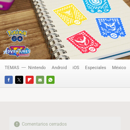
TEMAS
Nintendo
Android
iOS
Especiales
México
FACEBOOK
TWITTER
FLIPBOARD
E-
WHATSAPP
MAIL
Comentarios cerrados