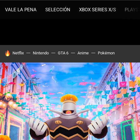
VALE LA PENA
SELECCIÓN
XBOX SERIES X/S
PLAYS
HOY SE HABLA DE
Netflix
Nintendo
GTA 6
Anime
Pokémon