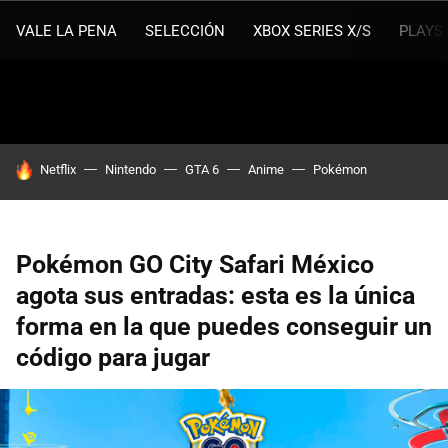
VALE LA PENA
SELECCIÓN
XBOX SERIES X/S
PLAYS
HOY SE HABLA DE
Netflix
Nintendo
GTA 6
Anime
Pokémon
Pokémon GO City Safari México
agota sus entradas: esta es la única
forma en la que puedes conseguir un
código para jugar