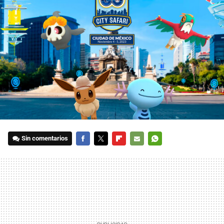
Sin comentarios
FACEBOOK
TWITTER
FLIPBOARD
E-
WHATSAPP
MAIL