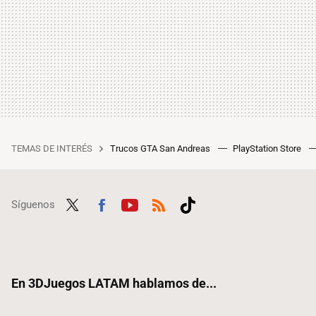
TEMAS DE INTERÉS
Trucos GTA San Andreas
PlayStation Store
Síguenos
Twit
Fac
Yout
RSS
Tikt
ter
ebo
ube
ok
ok
En 3DJuegos LATAM hablamos de...