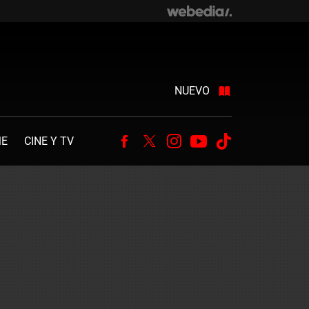
NUEVO
ME
CINE Y TV
Facebook
Twitter
Instagram
Youtube
Tiktok