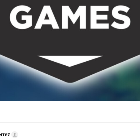
érrez