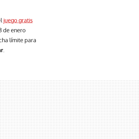
el
juego gratis
3 de enero
cha límite para
ar
.