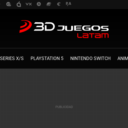
SERIES X/S
PLAYSTATION 5
NINTENDO SWITCH
ANI