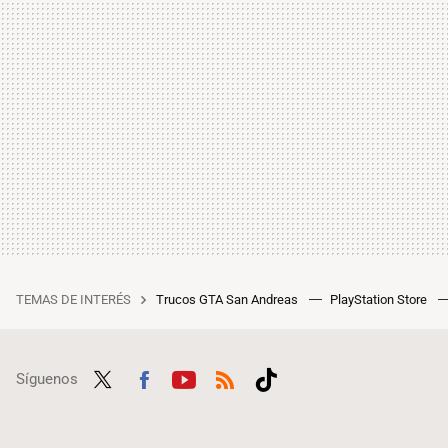
TEMAS DE INTERÉS
Trucos GTA San Andreas
PlayStation Store
Síguenos
Twit
Fac
Yout
RSS
Tikt
ter
ebo
ube
ok