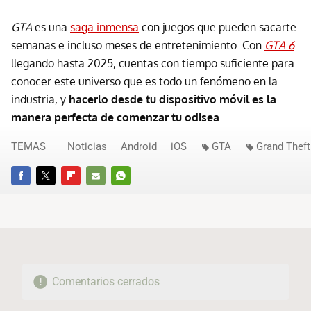
GTA
es una
saga inmensa
con juegos que pueden sacarte
semanas e incluso meses de entretenimiento. Con
GTA 6
llegando hasta 2025, cuentas con tiempo suficiente para
conocer este universo que es todo un fenómeno en la
industria, y
hacerlo desde tu dispositivo móvil es la
manera perfecta de comenzar tu odisea
.
TEMAS
Noticias
Android
iOS
GTA
Grand Theft
FACEBOOK
TWITTER
FLIPBOARD
E-
WHATSAPP
MAIL
Comentarios cerrados