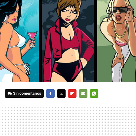
Sin comentarios
FACEBOOK
TWITTER
FLIPBOARD
E-
WHATSAPP
MAIL