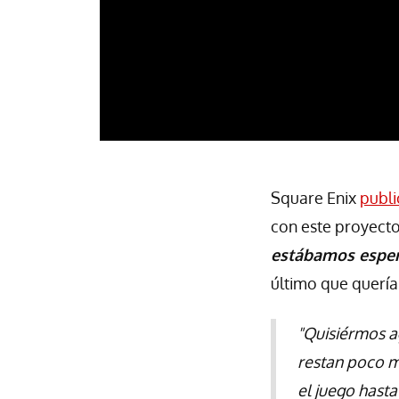
Square Enix
publi
con este proyecto
estábamos espe
último que quería
"Quisiérmos a
restan poco m
el juego hast