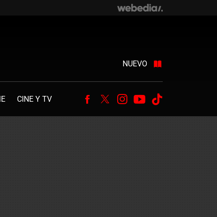
NUEVO
ME
CINE Y TV
Facebook
Twitter
Instagram
Youtube
Tiktok