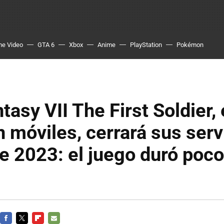
me Video
GTA 6
Xbox
Anime
PlayStation
Pokémon
tasy VII The First Soldier, 
n móviles, cerrará sus serv
de 2023: el juego duró poc