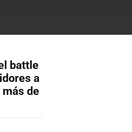
el battle
idores a
o más de