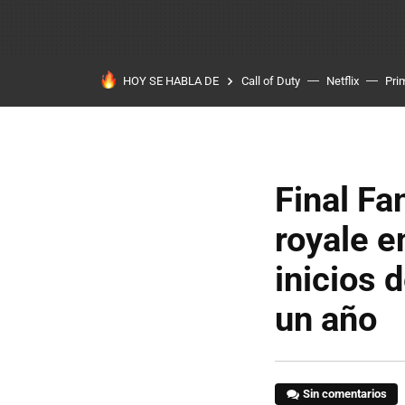
HOY SE HABLA DE
Call of Duty
Netflix
Pri
Final Fan
royale e
inicios 
un año
Sin comentarios