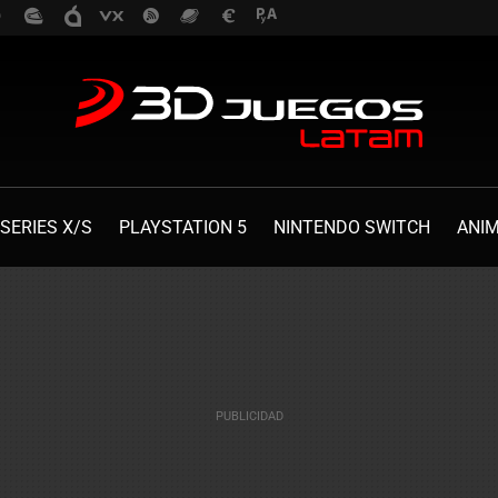
SERIES X/S
PLAYSTATION 5
NINTENDO SWITCH
ANI