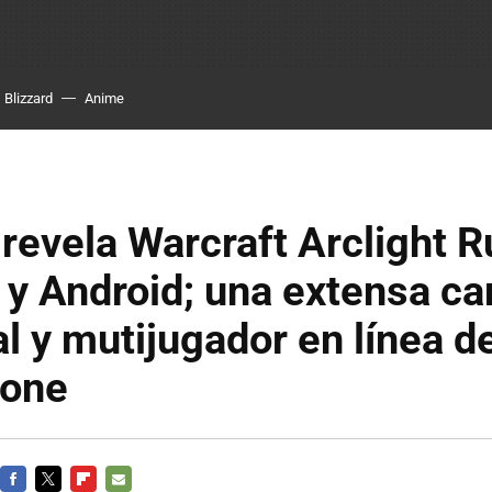
Blizzard
Anime
 revela Warcraft Arclight 
 y Android; una extensa 
al y mutijugador en línea d
hone