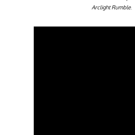
Arclight Rumble
.