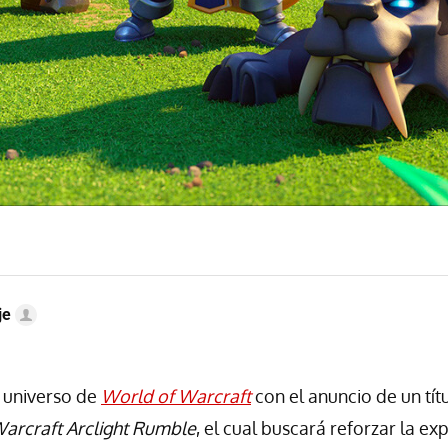
je
l universo de
World of Warcraft
con el anuncio de un tít
arcraft Arclight Rumble
, el cual buscará reforzar la ex