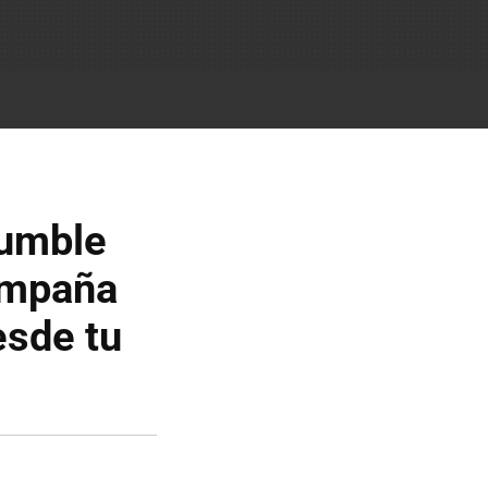
Rumble
campaña
esde tu