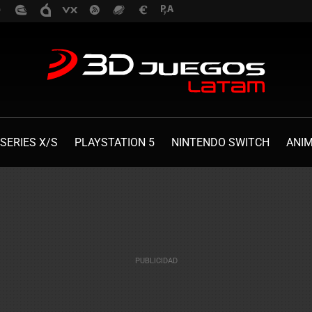
SERIES X/S
PLAYSTATION 5
NINTENDO SWITCH
ANI