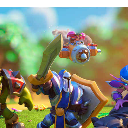
FACEBOOK
TWITTER
FLIPBOARD
E-
MAIL