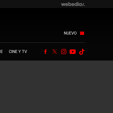
NUEVO
ME
CINE Y TV
Facebook
Twitter
Instagram
Youtube
Tiktok