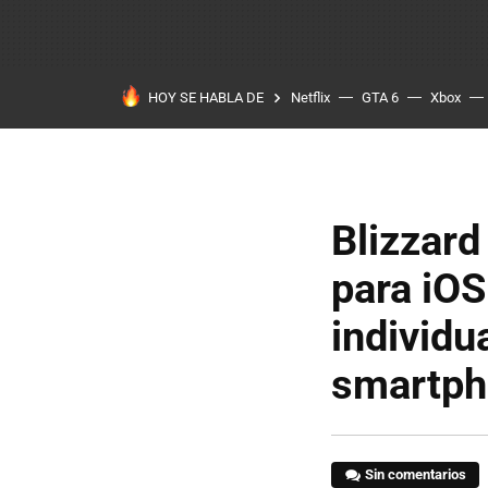
HOY SE HABLA DE
Netflix
GTA 6
Xbox
Blizzard
para iOS
individu
smartp
Sin comentarios