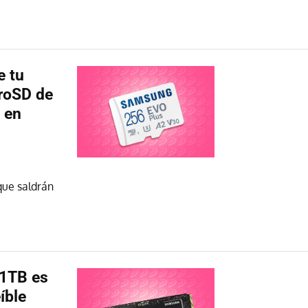
e tu
roSD de
 en
que saldrán
 1TB es
íble