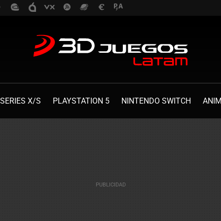
SERIES X/S
PLAYSTATION 5
NINTENDO SWITCH
ANI