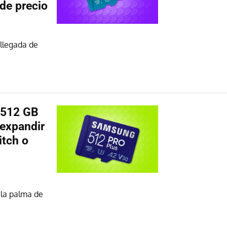
de precio
 llegada de
 512 GB
expandir
itch o
 la palma de