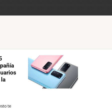
5
mpañía
suarios
 la
esto te