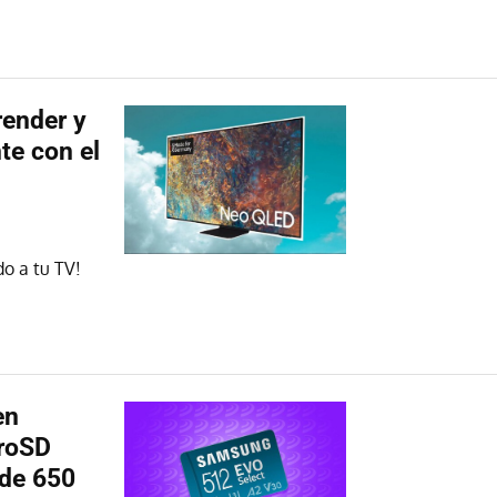
render y
te con el
o a tu TV!
en
croSD
de 650