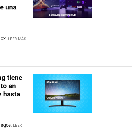
de una
box.
LEER MÁS
g tiene
nto en
y hasta
uegos.
LEER