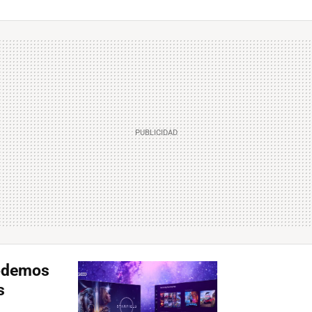
odemos
s