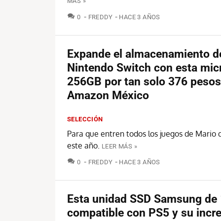
MÁS »
COMENTARIOS
0
FREDDY
HACE 3 AÑOS
Expande el almacenamiento d
Nintendo Switch con esta mic
256GB por tan solo 376 pesos
Amazon México
SELECCIÓN
Para que entren todos los juegos de Mario 
este año.
LEER MÁS »
COMENTARIOS
0
FREDDY
HACE 3 AÑOS
Esta unidad SSD Samsung de
compatible con PS5 y su incre