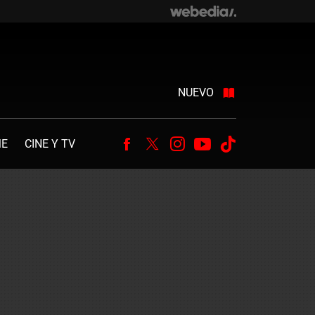
NUEVO
ME
CINE Y TV
Facebook
Twitter
Instagram
Youtube
Tiktok