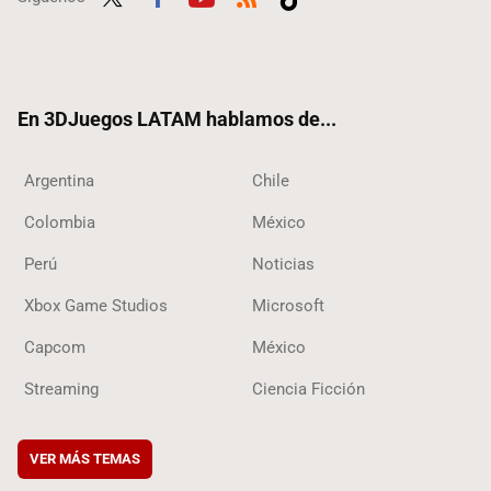
Twit
Fac
Yout
RSS
Tikt
ter
ebo
ube
ok
ok
En 3DJuegos LATAM hablamos de...
Argentina
Chile
Colombia
México
Perú
Noticias
Xbox Game Studios
Microsoft
Capcom
México
Streaming
Ciencia Ficción
VER MÁS TEMAS