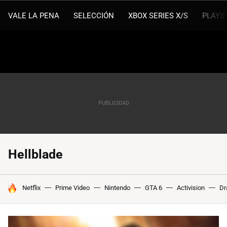
VALE LA PENA
SELECCIÓN
XBOX SERIES X/S
PLAYS
Hellblade
HOY SE HABLA DE
Netflix
Prime Video
Nintendo
GTA 6
Activision
Dr