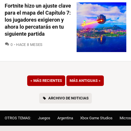
Fortnite hizo un ajuste clave
para el mapa del Capítulo 7:
los jugadores exigieron y
ahora lo percatarás en tu
siguiente partida
COMENTARIOS
0
HACE 8 MESES
«
MÁS RECIENTES
MÁS ANTIGUAS
»
ARCHIVO DE NOTICIAS
OTROS TEMAS:
Juegos
Argentina
Xbox Game Studios
Micros