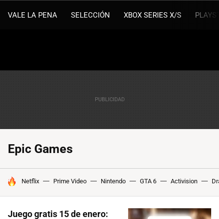
VALE LA PENA
SELECCIÓN
XBOX SERIES X/S
PLAYS
Epic Games
HOY SE HABLA DE
Netflix
Prime Video
Nintendo
GTA 6
Activision
Dr
Juego gratis 15 de enero: