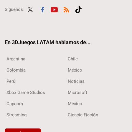
Síguenos
Twit
Fac
Yout
RSS
Tikt
ter
ebo
ube
ok
ok
En 3DJuegos LATAM hablamos de...
Argentina
Chile
Colombia
México
Perú
Noticias
Xbox Game Studios
Microsoft
Capcom
México
Streaming
Ciencia Ficción