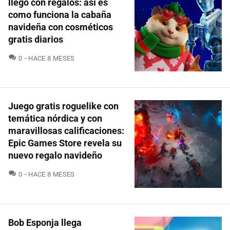
llegó con regalos: así es
como funciona la cabaña
navideña con cosméticos
gratis diarios
COMENTARIOS
0
HACE 8 MESES
Juego gratis roguelike con
temática nórdica y con
maravillosas calificaciones:
Epic Games Store revela su
nuevo regalo navideño
COMENTARIOS
0
HACE 8 MESES
Bob Esponja llega