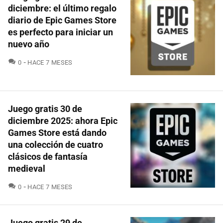
diciembre: el último regalo
diario de Epic Games Store
es perfecto para iniciar un
nuevo año
COMENTARIOS
0
HACE 7 MESES
Juego gratis 30 de
diciembre 2025: ahora Epic
Games Store está dando
una colección de cuatro
clásicos de fantasía
medieval
COMENTARIOS
0
HACE 7 MESES
Juego gratis 29 de