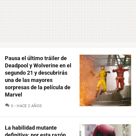
Pausa el último tráiler de
Deadpool y Wolverine en el
segundo 21 y descubrirás
una de las mayores
sorpresas de la película de
Marvel
COMENTARIOS
0
HACE 2 AÑOS
La habilidad mutante
definitiva: por esta razón