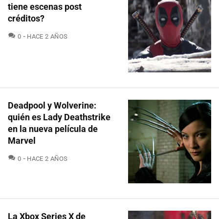
tiene escenas post
créditos?
COMENTARIOS
0
HACE 2 AÑOS
Deadpool y Wolverine:
quién es Lady Deathstrike
en la nueva película de
Marvel
COMENTARIOS
0
HACE 2 AÑOS
La Xbox Series X de