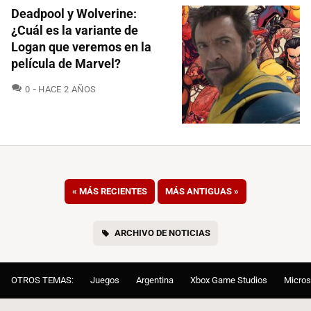
Deadpool y Wolverine:
¿Cuál es la variante de
Logan que veremos en la
película de Marvel?
COMENTARIOS
0
HACE 2 AÑOS
«
MÁS RECIENTES
MÁS ANTIGUAS
»
ARCHIVO DE NOTICIAS
OTROS TEMAS:
Juegos
Argentina
Xbox Game Studios
Micros