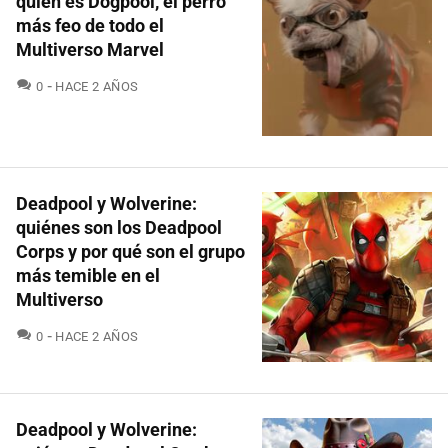
quién es Dogpool, el perro
más feo de todo el
Multiverso Marvel
COMENTARIOS
0
HACE 2 AÑOS
Deadpool y Wolverine:
quiénes son los Deadpool
Corps y por qué son el grupo
más temible en el
Multiverso
COMENTARIOS
0
HACE 2 AÑOS
Deadpool y Wolverine: