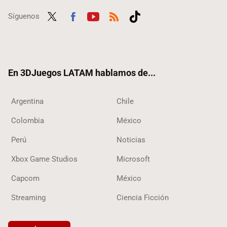
Síguenos
Twit
Fac
Yout
RSS
Tikt
ter
ebo
ube
ok
ok
En 3DJuegos LATAM hablamos de...
Argentina
Chile
Colombia
México
Perú
Noticias
Xbox Game Studios
Microsoft
Capcom
México
Streaming
Ciencia Ficción