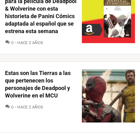
para la película de Deadpool
& Wolverine con esta
historieta de Panini Cómics
adaptada al español que se
estrena esta semana
COMENTARIOS
0
HACE 2 AÑOS
Estas son las Tierras a las
que pertenecen los
personajes de Deadpool y
Wolverine en el MCU
COMENTARIOS
0
HACE 2 AÑOS