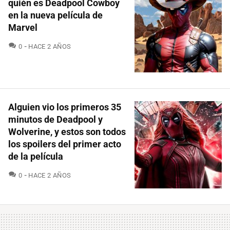
quién es Deadpool Cowboy
en la nueva película de
Marvel
COMENTARIOS
0
HACE 2 AÑOS
Alguien vio los primeros 35
minutos de Deadpool y
Wolverine, y estos son todos
los spoilers del primer acto
de la película
COMENTARIOS
0
HACE 2 AÑOS