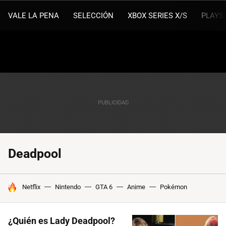
VALE LA PENA
SELECCIÓN
XBOX SERIES X/S
PLAYS
Deadpool
HOY SE HABLA DE
Netflix
Nintendo
GTA 6
Anime
Pokémon
¿Quién es Lady Deadpool?