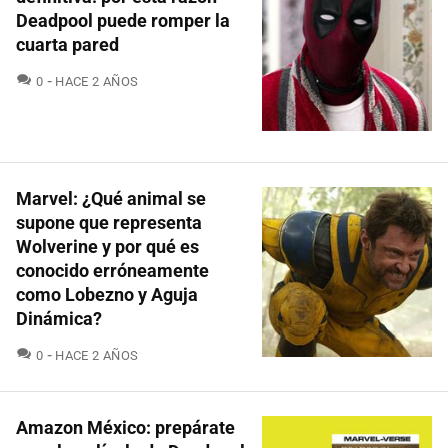
Deadpool puede romper la
cuarta pared
COMENTARIOS
0
HACE 2 AÑOS
Marvel: ¿Qué animal se
supone que representa
Wolverine y por qué es
conocido erróneamente
como Lobezno y Aguja
Dinámica?
COMENTARIOS
0
HACE 2 AÑOS
Amazon México: prepárate