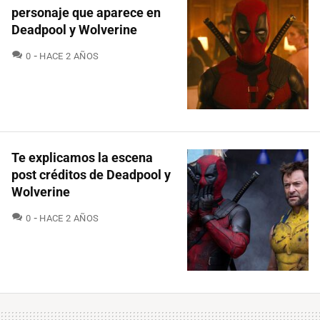
personaje que aparece en
Deadpool y Wolverine
COMENTARIOS
0
HACE 2 AÑOS
Te explicamos la escena
post créditos de Deadpool y
Wolverine
COMENTARIOS
0
HACE 2 AÑOS