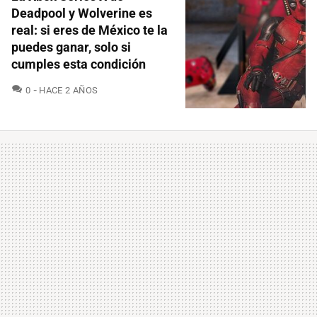
Deadpool y Wolverine es
real: si eres de México te la
puedes ganar, solo si
cumples esta condición
COMENTARIOS
0
HACE 2 AÑOS