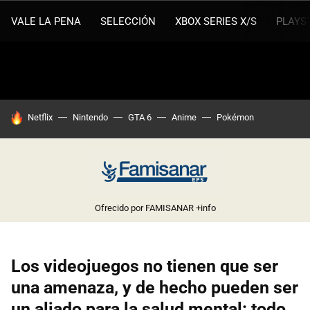
VALE LA PENA
SELECCIÓN
XBOX SERIES X/S
PLAYS
HOY SE HABLA DE
Netflix
Nintendo
GTA 6
Anime
Pokémon
Ofrecido por FAMISANAR
+info
Los videojuegos no tienen que ser
una amenaza, y de hecho pueden ser
un aliado para la salud mental: todo