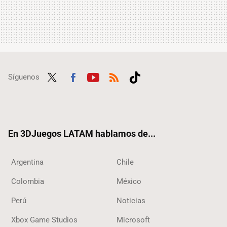
Síguenos
Twit
Fac
Yout
RSS
Tikt
ter
ebo
ube
ok
ok
En 3DJuegos LATAM hablamos de...
Argentina
Chile
Colombia
México
Perú
Noticias
Xbox Game Studios
Microsoft