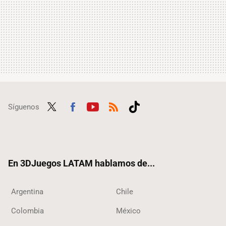
Síguenos
Twit
Fac
Yout
RSS
Tikt
ter
ebo
ube
ok
ok
En 3DJuegos LATAM hablamos de...
Argentina
Chile
Colombia
México