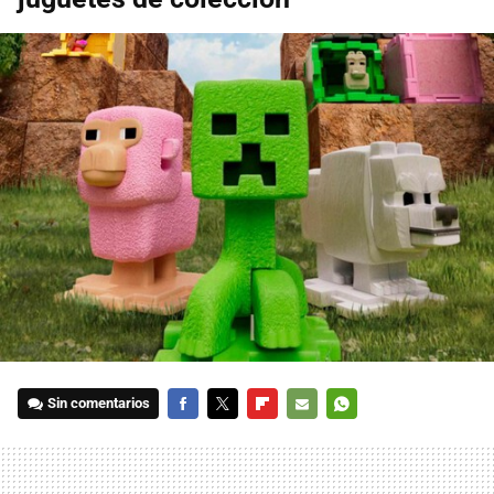
Sin comentarios
FACEBOOK
TWITTER
FLIPBOARD
E-
WHATSAPP
MAIL