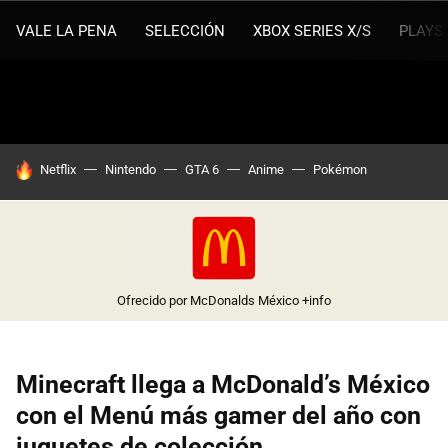
VALE LA PENA
SELECCIÓN
XBOX SERIES X/S
PLAYS
HOY SE HABLA DE
Netflix
Nintendo
GTA 6
Anime
Pokémon
Ofrecido por McDonalds México
+info
Minecraft llega a McDonald’s México
con el Menú más gamer del año con
juguetes de colección