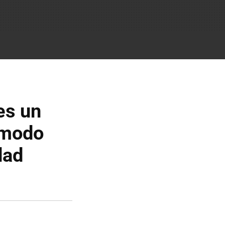
es un
 modo
dad