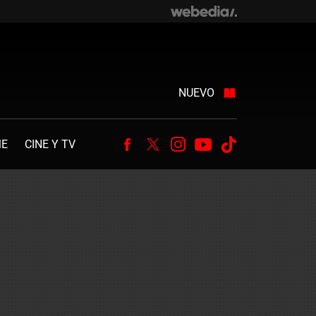
NUEVO
ME
CINE Y TV
Facebook
Twitter
Instagram
Youtube
Tiktok