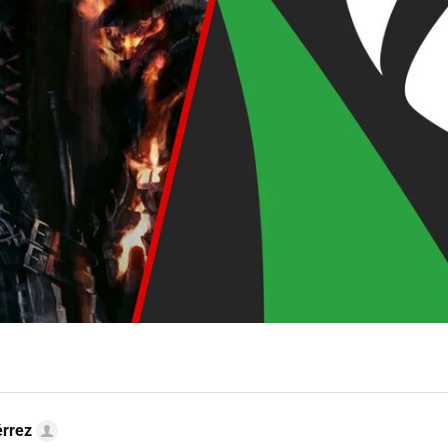
érrez