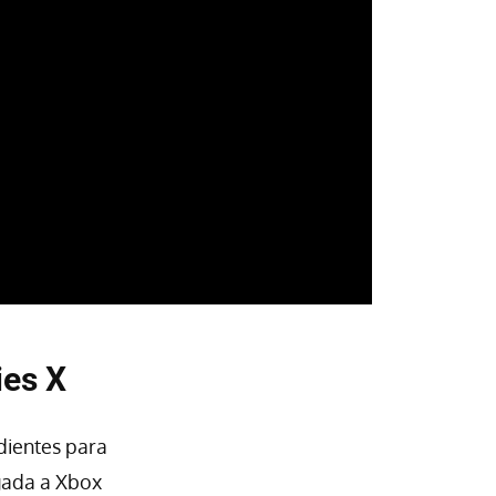
ies X
dientes para
egada a Xbox