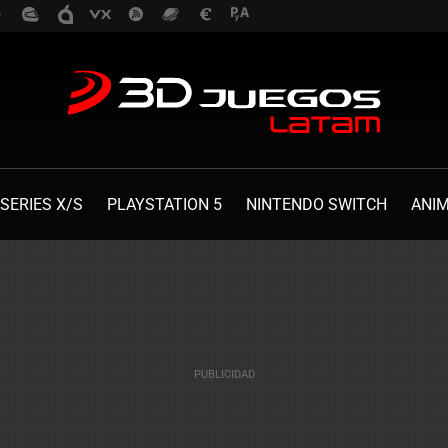
SERIES X/S
PLAYSTATION 5
NINTENDO SWITCH
ANI