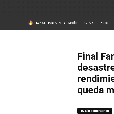
HOY SE HABLA DE
Netflix
GTA 6
Xbox
Final Fa
desastre
rendimie
queda m
Sin comentarios