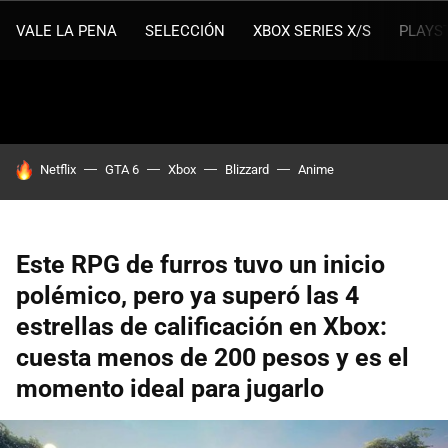
VALE LA PENA
SELECCIÓN
XBOX SERIES X/S
PLAYS
HOY SE HABLA DE
Netflix
GTA 6
Xbox
Blizzard
Anime
Este RPG de furros tuvo un inicio
polémico, pero ya superó las 4
estrellas de calificación en Xbox:
cuesta menos de 200 pesos y es el
momento ideal para jugarlo