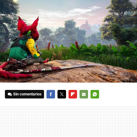
Sin comentarios
FACEBOOK
TWITTER
FLIPBOARD
E-
WHATSAPP
MAIL