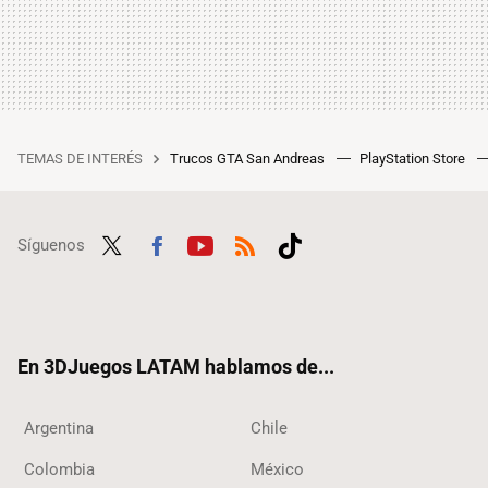
TEMAS DE INTERÉS
Trucos GTA San Andreas
PlayStation Store
Síguenos
Twit
Fac
Yout
RSS
Tikt
ter
ebo
ube
ok
ok
En 3DJuegos LATAM hablamos de...
Argentina
Chile
Colombia
México