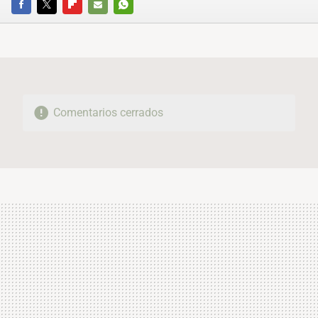
FACEBOOK
TWITTER
FLIPBOARD
E-
WHATSAPP
MAIL
Comentarios cerrados