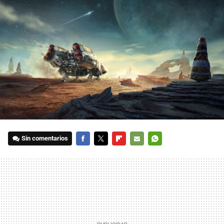
Sin comentarios
FACEBOOK
TWITTER
FLIPBOARD
E-
WHATSAPP
MAIL