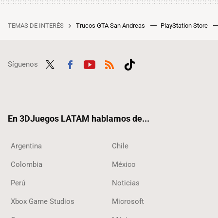
TEMAS DE INTERÉS
Trucos GTA San Andreas
PlayStation Store
Síguenos
Twit
Fac
Yout
RSS
Tikt
ter
ebo
ube
ok
ok
En 3DJuegos LATAM hablamos de...
Argentina
Chile
Colombia
México
Perú
Noticias
Xbox Game Studios
Microsoft