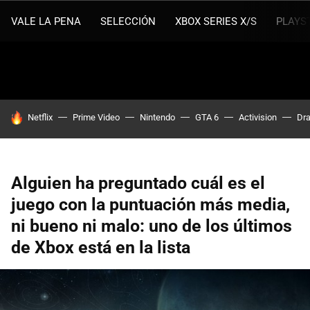
VALE LA PENA
SELECCIÓN
XBOX SERIES X/S
PLAYS
HOY SE HABLA DE
Netflix
Prime Video
Nintendo
GTA 6
Activision
Dra
Alguien ha preguntado cuál es el
juego con la puntuación más media,
ni bueno ni malo: uno de los últimos
de Xbox está en la lista