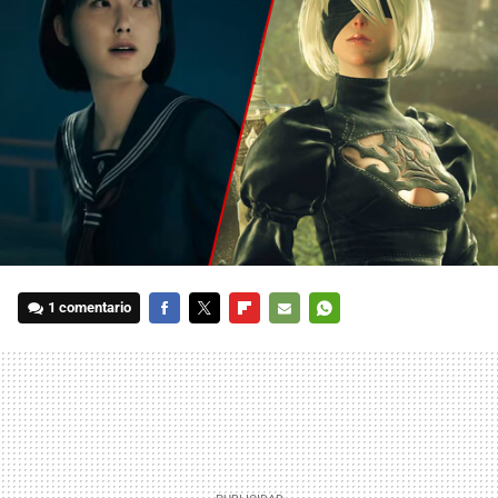
1 comentario
FACEBOOK
TWITTER
FLIPBOARD
E-
WHATSAPP
MAIL