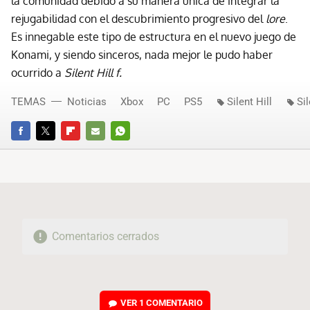
la comunidad debido a su manera única de integrar la
rejugabilidad con el descubrimiento progresivo del
lore
.
Es innegable este tipo de estructura en el nuevo juego de
Konami, y siendo sinceros, nada mejor le pudo haber
ocurrido a
Silent Hill f.
TEMAS
Noticias
Xbox
PC
PS5
Silent Hill
Sil
FACEBOOK
TWITTER
FLIPBOARD
E-
WHATSAPP
MAIL
Comentarios cerrados
VER
1 COMENTARIO