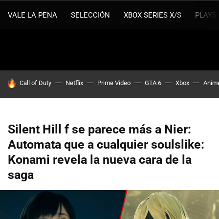
VALE LA PENA
SELECCIÓN
XBOX SERIES X/S
PLAYS
HOY SE HABLA DE
Call of Duty
Netflix
Prime Video
GTA 6
Xbox
Anim
Silent Hill f se parece más a Nier:
Automata que a cualquier soulslike:
Konami revela la nueva cara de la
saga