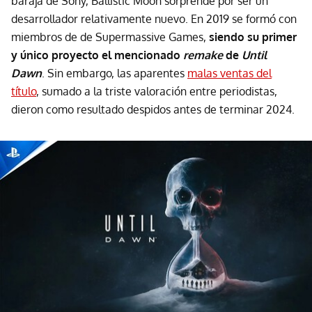
baraja de Sony, Ballistic Moon sorprende por ser un
desarrollador relativamente nuevo. En 2019 se formó con
miembros de de Supermassive Games,
siendo su primer
y único proyecto el mencionado
remake
de
Until
Dawn
. Sin embargo, las aparentes
malas ventas del
título
, sumado a la triste valoración entre periodistas,
dieron como resultado despidos antes de terminar 2024.