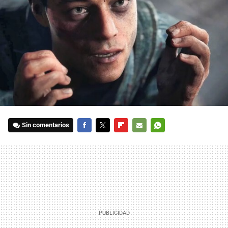
Sin comentarios
FACEBOOK
TWITTER
FLIPBOARD
E-
WHATSAPP
MAIL