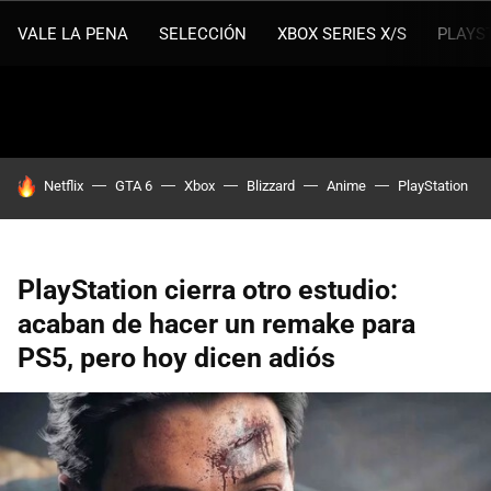
VALE LA PENA
SELECCIÓN
XBOX SERIES X/S
PLAYS
HOY SE HABLA DE
Netflix
GTA 6
Xbox
Blizzard
Anime
PlayStation
PlayStation cierra otro estudio:
acaban de hacer un remake para
PS5, pero hoy dicen adiós