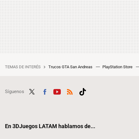
TEMAS DE INTERÉS
Trucos GTA San Andreas
PlayStation Store
Síguenos
Twit
Fac
Yout
RSS
Tikt
ter
ebo
ube
ok
ok
En 3DJuegos LATAM hablamos de...