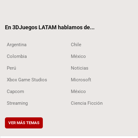
Twit
Fac
Yout
RSS
Tikt
ter
ebo
ube
ok
ok
En 3DJuegos LATAM hablamos de...
Argentina
Chile
Colombia
México
Perú
Noticias
Xbox Game Studios
Microsoft
Capcom
México
Streaming
Ciencia Ficción
VER MÁS TEMAS