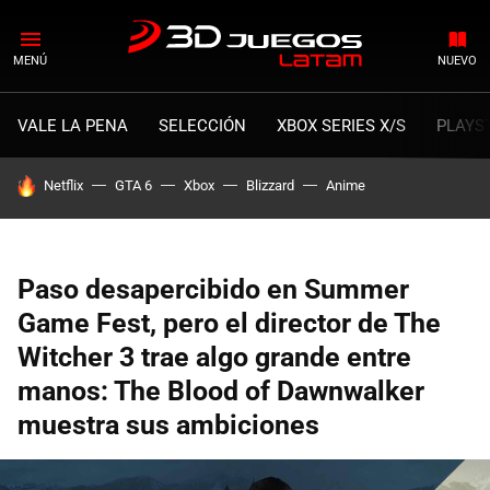
MENÚ
NUEVO
VALE LA PENA
SELECCIÓN
XBOX SERIES X/S
PLAYS
HOY SE HABLA DE
Netflix
GTA 6
Xbox
Blizzard
Anime
Paso desapercibido en Summer
Game Fest, pero el director de The
Witcher 3 trae algo grande entre
manos: The Blood of Dawnwalker
muestra sus ambiciones