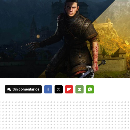
Sin comentarios
FACEBOOK
TWITTER
FLIPBOARD
E-
WHATSAPP
MAIL