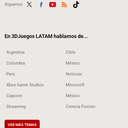
Síguenos
Twit
Fac
Yout
RSS
Tikt
ter
ebo
ube
ok
ok
En 3DJuegos LATAM hablamos de...
Argentina
Chile
Colombia
México
Perú
Noticias
Xbox Game Studios
Microsoft
Capcom
México
Streaming
Ciencia Ficción
VER MÁS TEMAS