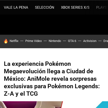
VALE LA PENA
SELECCIÓN
XBOX SERIES X/S
PLAYS
HOY SE HABLA DE
Netflix
Prime Video
Nintendo
GTA 6
Activision
Dra
La experiencia Pokémon
Megaevolución llega a Ciudad de
México: AniMole revela sorpresas
exclusivas para Pokémon Legends:
Z-A y el TCG