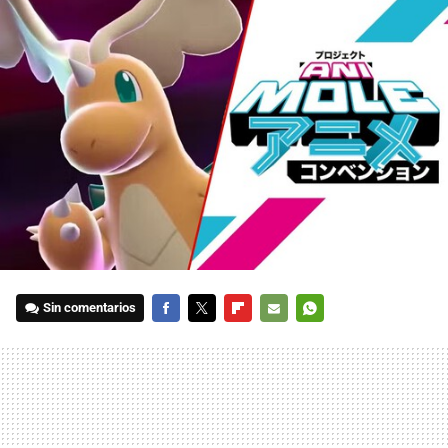
Sin comentarios
FACEBOOK
TWITTER
FLIPBOARD
E-
WHATSAPP
MAIL