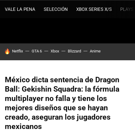
VALE LA PENA
SELECCIÓN
XBOX SERIES X/S
PLAYS
HOY SE HABLA DE
Netflix
GTA 6
Xbox
Blizzard
Anime
México dicta sentencia de Dragon
Ball: Gekishin Squadra: la fórmula
multiplayer no falla y tiene los
mejores diseños que se hayan
creado, aseguran los jugadores
mexicanos