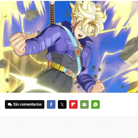
Sin comentarios
FACEBOOK
TWITTER
FLIPBOARD
E-
WHATSAPP
MAIL