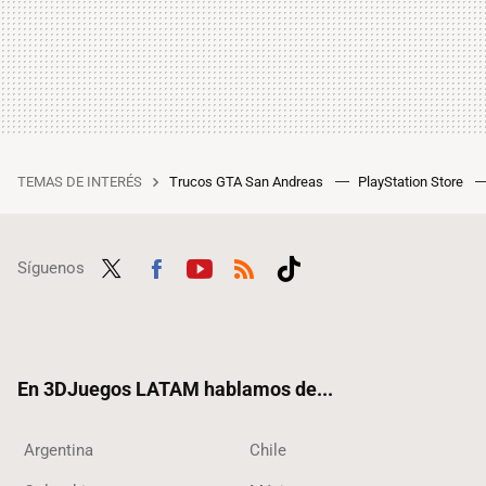
TEMAS DE INTERÉS
Trucos GTA San Andreas
PlayStation Store
Síguenos
Twit
Fac
Yout
RSS
Tikt
ter
ebo
ube
ok
ok
En 3DJuegos LATAM hablamos de...
Argentina
Chile