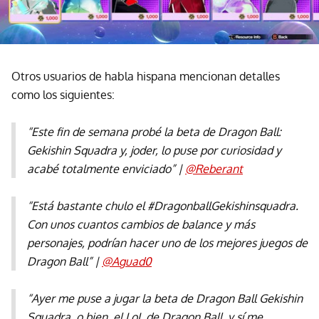
Otros usuarios de habla hispana mencionan detalles
como los siguientes:
“Este fin de semana probé la beta de
Dragon Ball:
Gekishin Squadra
y, joder, lo puse por curiosidad y
acabé totalmente enviciado” |
@Reberant
“Está bastante chulo el
#DragonballGekishinsquadra
.
Con unos cuantos cambios de balance y más
personajes, podrían hacer uno de los mejores juegos de
Dragon Ball” |
@
Aguad0
“Ayer me puse a jugar la beta de Dragon Ball Gekishin
Squadra, o bien, el LoL de Dragon Ball, y sí me