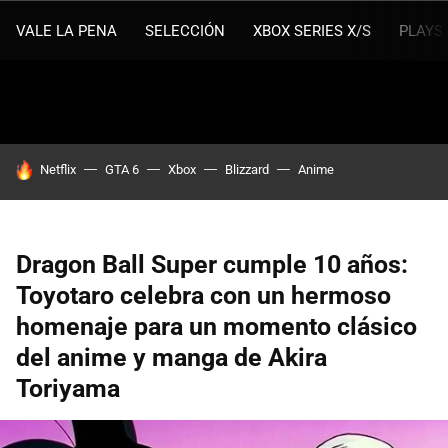
VALE LA PENA
SELECCIÓN
XBOX SERIES X/S
PLAYS
HOY SE HABLA DE
Netflix
GTA 6
Xbox
Blizzard
Anime
Dragon Ball Super cumple 10 años:
Toyotaro celebra con un hermoso
homenaje para un momento clásico
del anime y manga de Akira
Toriyama