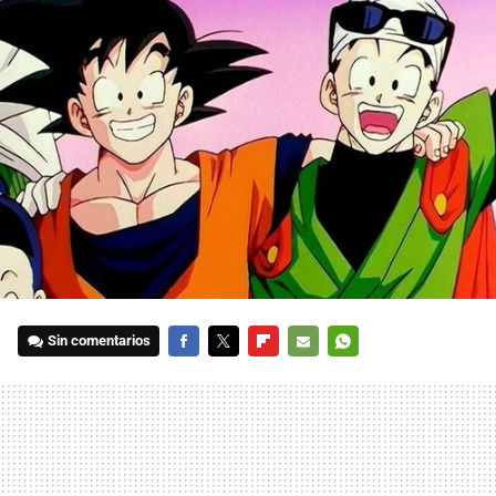
Sin comentarios
FACEBOOK
TWITTER
FLIPBOARD
E-
WHATSAPP
MAIL