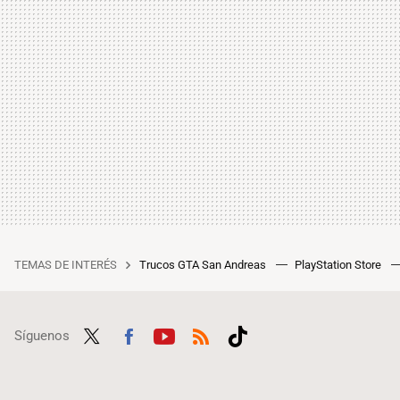
TEMAS DE INTERÉS
Trucos GTA San Andreas
PlayStation Store
Síguenos
Twit
Fac
Yout
RSS
Tikt
ter
ebo
ube
ok