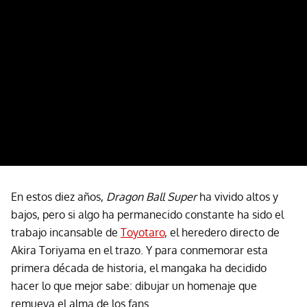
En estos diez años,
Dragon Ball Super
ha vivido altos y
bajos, pero si algo ha permanecido constante ha sido el
trabajo incansable de
Toyotaro
, el heredero directo de
Akira Toriyama en el trazo. Y para conmemorar esta
primera década de historia, el mangaka ha decidido
hacer lo que mejor sabe: dibujar un homenaje que
remueva el alma de los fans.