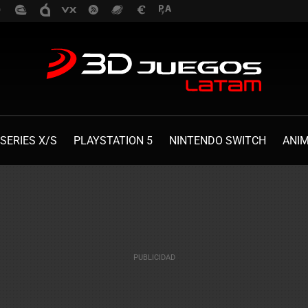
SERIES X/S
PLAYSTATION 5
NINTENDO SWITCH
ANI