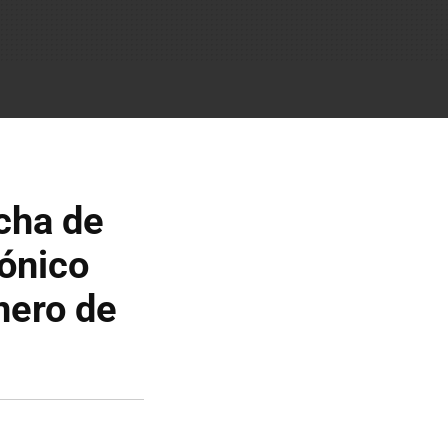
echa de
cónico
enero de