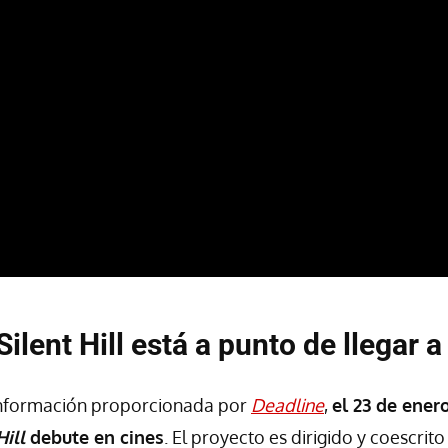
Silent Hill está a punto de llegar a
nformación proporcionada por
Deadline
,
el 23 de ener
Hill
debute en cines
. El proyecto es dirigido y coescrit