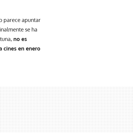
do parece apuntar
finalmente se ha
rtuna,
no es
a cines en enero