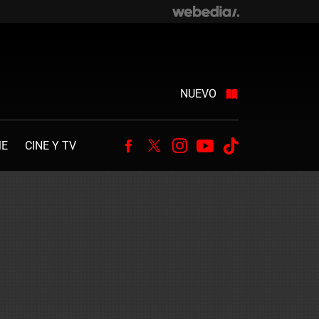
NUEVO
ME
CINE Y TV
Facebook
Twitter
Instagram
Youtube
Tiktok