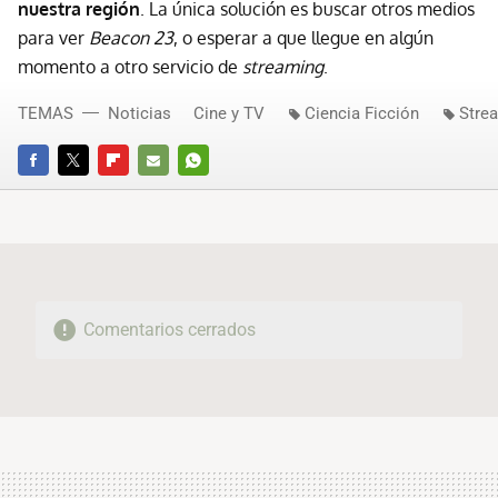
nuestra región
. La única solución es buscar otros medios
para ver
Beacon 23
, o esperar a que llegue en algún
momento a otro servicio de
streaming
.
TEMAS
Noticias
Cine y TV
Ciencia Ficción
Stre
FACEBOOK
TWITTER
FLIPBOARD
E-
WHATSAPP
MAIL
Comentarios cerrados