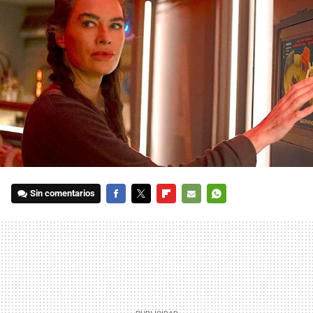
Sin comentarios
FACEBOOK
TWITTER
FLIPBOARD
E-
WHATSAPP
MAIL