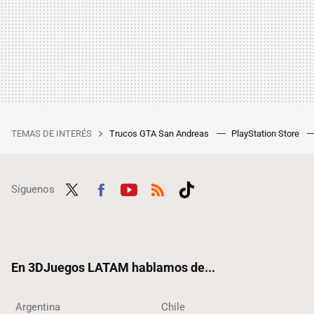
TEMAS DE INTERÉS
Trucos GTA San Andreas
PlayStation Store
Síguenos
Twit
Fac
Yout
RSS
Tikt
ter
ebo
ube
ok
ok
En 3DJuegos LATAM hablamos de...
Argentina
Chile