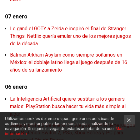
07 enero
Le ganó el GOTY a Zelda e inspiró el final de Stranger
Things: Netflix quería emular uno de los mejores juegos
de la década
Batman Arkham Asylum como siempre soñamos en
México: el doblaje latino llega al juego después de 16
años de su lanzamiento
06 enero
La Inteligencia Artificial quiere sustituir a los gamers
malos: PlayStation busca hacer tu vida más simple al
jugar
Utilizamos cookies de terceros para generar estadísticas de
audiencia y mostrar publicidad personalizada analizando tu
Juegos gratis 6 de enero: 3DJuegos LATAM tiene juegos
navegación. Si sigues navegando estarás aceptando su uso.
Más
para Nintendo Switch 2, PS5, Xbox Series y PC para
información