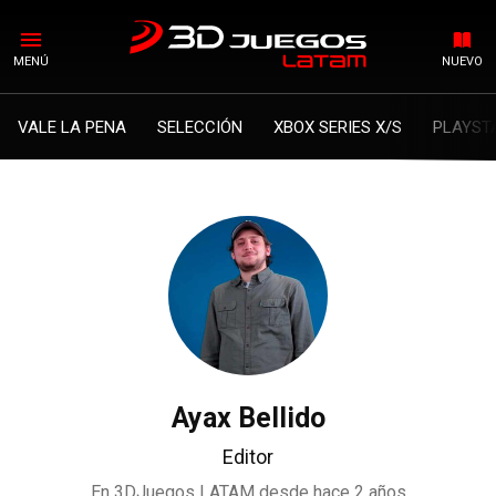
MENÚ
NUEVO
VALE LA PENA
SELECCIÓN
XBOX SERIES X/S
PLAYST
Ayax Bellido
Editor
En 3DJuegos LATAM desde
hace 2 años