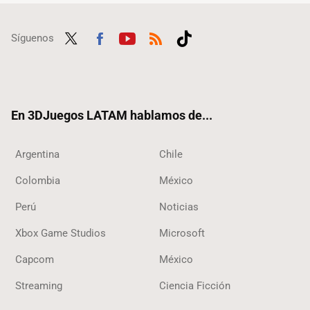
Síguenos
Twit
Fac
Yout
RSS
Tikt
ter
ebo
ube
ok
ok
En 3DJuegos LATAM hablamos de...
Argentina
Chile
Colombia
México
Perú
Noticias
Xbox Game Studios
Microsoft
Capcom
México
Streaming
Ciencia Ficción