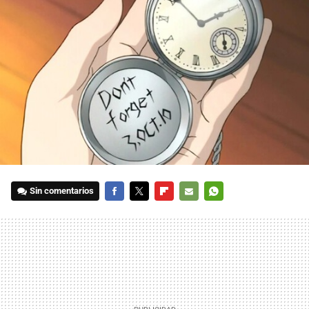
Sin comentarios
FACEBOOK
TWITTER
FLIPBOARD
E-
WHATSAPP
MAIL