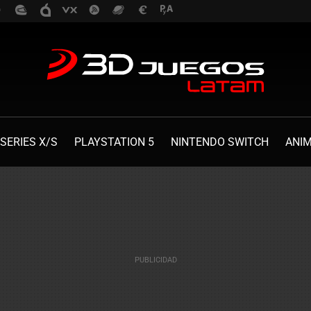
SERIES X/S
PLAYSTATION 5
NINTENDO SWITCH
ANI