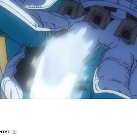
érrez