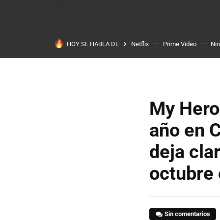
HOY SE HABLA DE
Netflix
Prime Video
Ni
My Hero 
año en Cr
deja cla
octubre
Sin comentarios