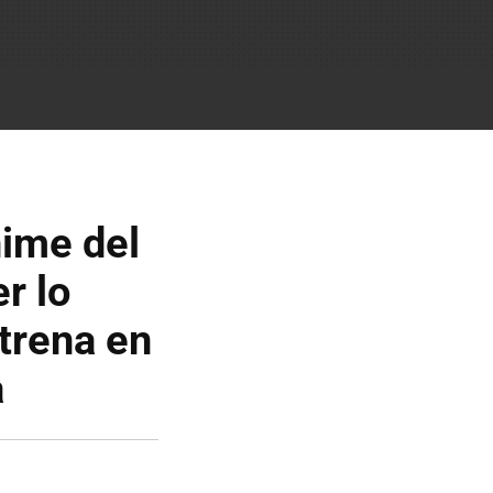
nime del
r lo
strena en
a