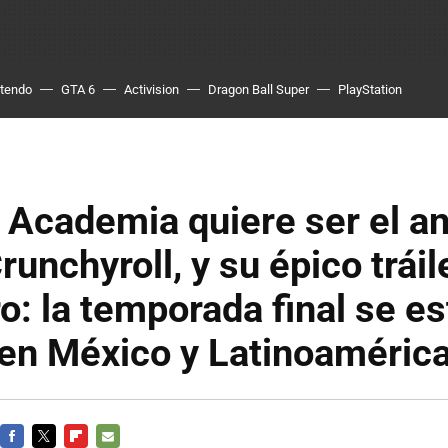
ntendo
GTA 6
Activision
Dragon Ball Super
PlayStation
Academia quiere ser el a
unchyroll, y su épico tráile
ro: la temporada final se e
 en México y Latinoaméric