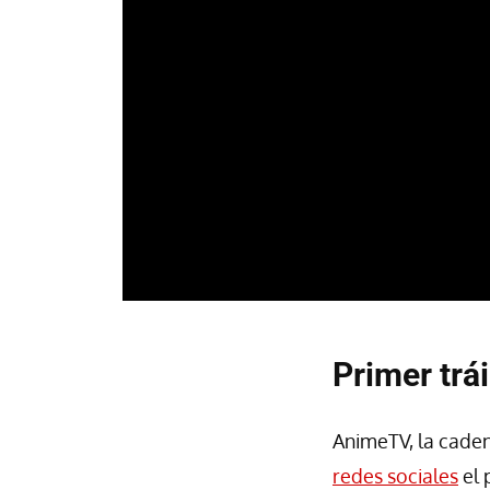
Primer trá
AnimeTV, la caden
redes sociales
el 