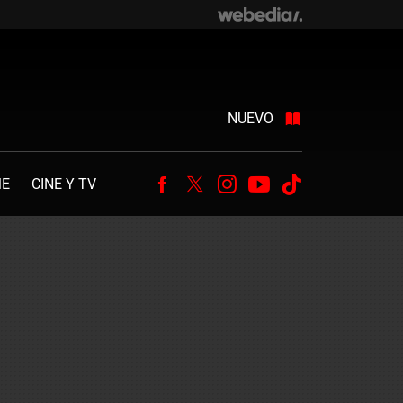
NUEVO
ME
CINE Y TV
Facebook
Twitter
Instagram
Youtube
Tiktok