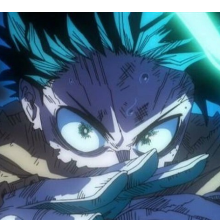
FACEBOOK
TWITTER
FLIPBOARD
E-
MAIL