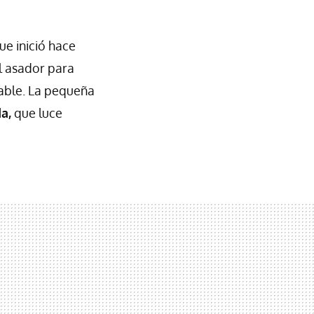
e inició hace
al asador para
hable. La pequeña
a,
que luce