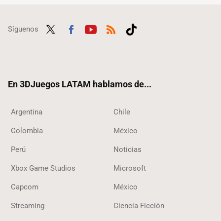
Síguenos
Twit
Fac
Yout
RSS
Tikt
ter
ebo
ube
ok
ok
En 3DJuegos LATAM hablamos de...
Argentina
Chile
Colombia
México
Perú
Noticias
Xbox Game Studios
Microsoft
Capcom
México
Streaming
Ciencia Ficción