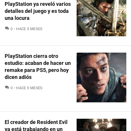
PlayStation ya reveló varios
detalles del juego y es toda
una locura
COMENTARIOS
0
HACE 5 MESES
PlayStation cierra otro
estudio: acaban de hacer un
remake para PS5, pero hoy
dicen adiós
COMENTARIOS
0
HACE 5 MESES
El creador de Resident Evil
ya está trabajando en un