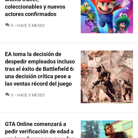
coleccionables y nuevos
actores confirmados
COMENTARIOS
0
HACE 5 MESES
EA toma la decisión de
despedir empleados incluso
tras el éxito de Battlefield 6:
una decisión crítica pese a
las ventas récord del juego
COMENTARIOS
0
HACE 5 MESES
GTA Online comenzará a
pedir verificación de edad a