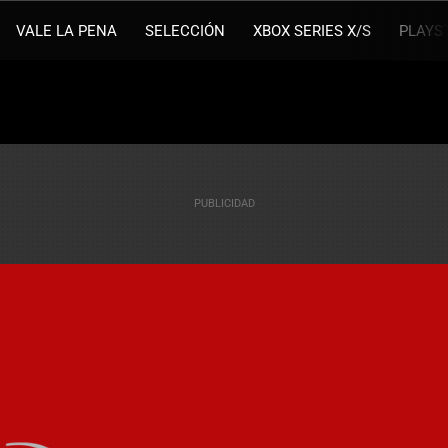
VALE LA PENA
SELECCIÓN
XBOX SERIES X/S
PLAYS