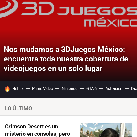
Nos mudamos a 3DJuegos México:
encuentra toda nuestra cobertura de
videojuegos en un solo lugar
HOY SE HABLA DE
Netflix
Prime Video
Nintendo
GTA 6
Activision
Dra
LO ÚLTIMO
Crimson Desert es un
misterio en consolas, pero