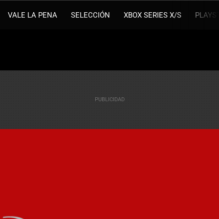
VALE LA PENA
SELECCIÓN
XBOX SERIES X/S
PLAYS