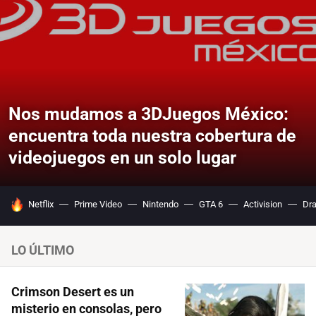
Nos mudamos a 3DJuegos México:
encuentra toda nuestra cobertura de
videojuegos en un solo lugar
HOY SE HABLA DE
Netflix
Prime Video
Nintendo
GTA 6
Activision
Dra
LO ÚLTIMO
Crimson Desert es un
misterio en consolas, pero