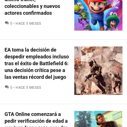
coleccionables y nuevos
actores confirmados
COMENTARIOS
0
HACE 5 MESES
EA toma la decisión de
despedir empleados incluso
tras el éxito de Battlefield 6:
una decisión crítica pese a
las ventas récord del juego
COMENTARIOS
0
HACE 5 MESES
GTA Online comenzará a
pedir verificación de edad a