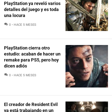
PlayStation ya reveló varios
detalles del juego y es toda
una locura
COMENTARIOS
0
HACE 5 MESES
PlayStation cierra otro
estudio: acaban de hacer un
remake para PS5, pero hoy
dicen adiós
COMENTARIOS
0
HACE 5 MESES
El creador de Resident Evil
ya está trabajando en un