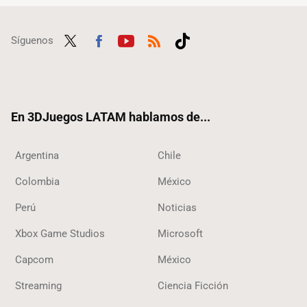
Síguenos
Twit
Fac
Yout
RSS
Tikt
ter
ebo
ube
ok
ok
En 3DJuegos LATAM hablamos de...
Argentina
Chile
Colombia
México
Perú
Noticias
Xbox Game Studios
Microsoft
Capcom
México
Streaming
Ciencia Ficción