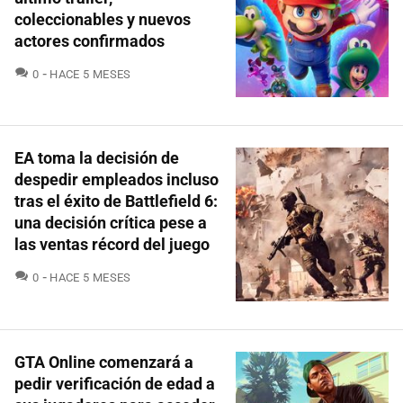
coleccionables y nuevos
actores confirmados
COMENTARIOS
0
HACE 5 MESES
EA toma la decisión de
despedir empleados incluso
tras el éxito de Battlefield 6:
una decisión crítica pese a
las ventas récord del juego
COMENTARIOS
0
HACE 5 MESES
GTA Online comenzará a
pedir verificación de edad a