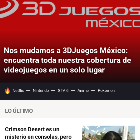
Nos mudamos a 3DJuegos México:
encuentra toda nuestra cobertura de
videojuegos en un solo lugar
HOY SE HABLA DE
Netflix
Nintendo
GTA 6
Anime
Pokémon
LO ÚLTIMO
Crimson Desert es un
misterio en consolas, pero