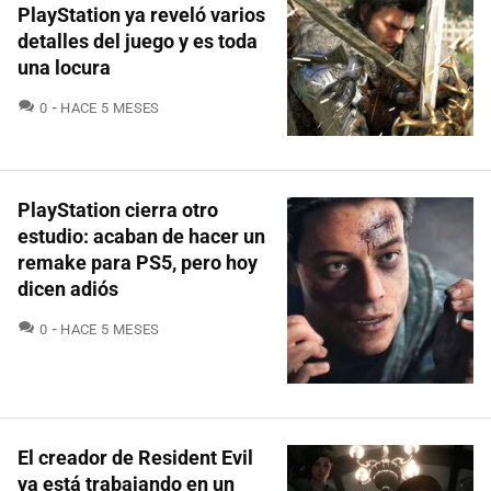
PlayStation ya reveló varios
detalles del juego y es toda
una locura
COMENTARIOS
0
HACE 5 MESES
PlayStation cierra otro
estudio: acaban de hacer un
remake para PS5, pero hoy
dicen adiós
COMENTARIOS
0
HACE 5 MESES
El creador de Resident Evil
ya está trabajando en un