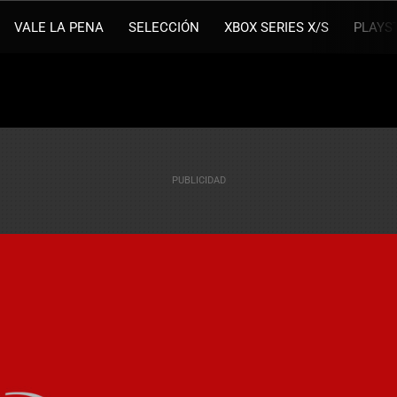
VALE LA PENA
SELECCIÓN
XBOX SERIES X/S
PLAYS