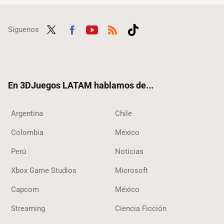
Síguenos
Twit
Fac
Yout
RSS
Tikt
ter
ebo
ube
ok
ok
En 3DJuegos LATAM hablamos de...
Argentina
Chile
Colombia
México
Perú
Noticias
Xbox Game Studios
Microsoft
Capcom
México
Streaming
Ciencia Ficción