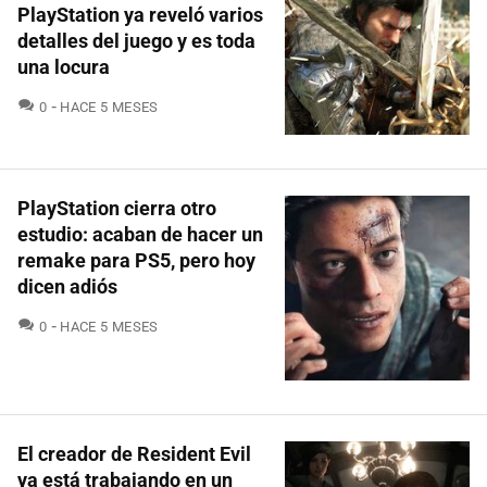
PlayStation ya reveló varios
detalles del juego y es toda
una locura
COMENTARIOS
0
HACE 5 MESES
PlayStation cierra otro
estudio: acaban de hacer un
remake para PS5, pero hoy
dicen adiós
COMENTARIOS
0
HACE 5 MESES
El creador de Resident Evil
ya está trabajando en un