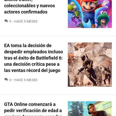
coleccionables y nuevos
actores confirmados
COMENTARIOS
0
HACE 5 MESES
EA toma la decisión de
despedir empleados incluso
tras el éxito de Battlefield 6:
una decisión crítica pese a
las ventas récord del juego
COMENTARIOS
0
HACE 5 MESES
GTA Online comenzará a
pedir verificación de edad a