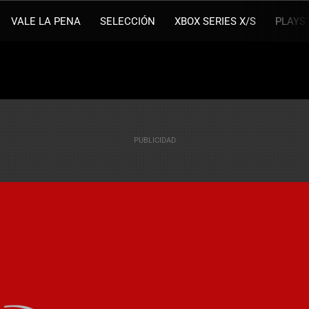
VALE LA PENA
SELECCIÓN
XBOX SERIES X/S
PLAYS