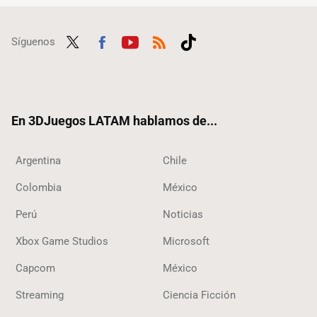
Síguenos
Twit
Fac
Yout
RSS
Tikt
ter
ebo
ube
ok
ok
En 3DJuegos LATAM hablamos de...
Argentina
Chile
Colombia
México
Perú
Noticias
Xbox Game Studios
Microsoft
Capcom
México
Streaming
Ciencia Ficción