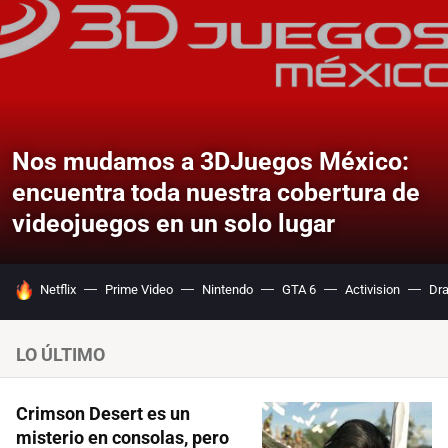
Nos mudamos a 3DJuegos México:
encuentra toda nuestra cobertura de
videojuegos en un solo lugar
HOY SE HABLA DE
Netflix
Prime Video
Nintendo
GTA 6
Activision
Dra
LO ÚLTIMO
Crimson Desert es un
misterio en consolas, pero